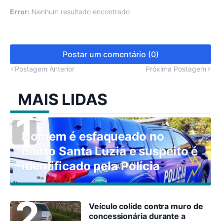
Error:
Nenhum resultado encontrado
Postar um comentário (0)
Postagem Anterior
Próxima Postagem
MAIS LIDAS
Homem é esfaqueado no
bairro Santa Luzia e suspeito é
identificado pela Polícia
Veículo colide contra muro de
concessionária durante a