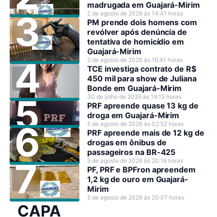
madrugada em Guajará-Mirim
2 de agosto de 2026 às 14:41 horas
PM prende dois homens com
revólver após denúncia de
tentativa de homicídio em
Guajará-Mirim
2 de agosto de 2026 às 16:41 horas
TCE investiga contrato de R$
450 mil para show de Juliana
Bonde em Guajará-Mirim
30 de julho de 2026 às 19:15 horas
PRF apreende quase 13 kg de
droga em Guajará-Mirim
5 de agosto de 2026 às 02:52 horas
PRF apreende mais de 12 kg de
drogas em ônibus de
passageiros na BR-425
5 de agosto de 2026 às 20:16 horas
PF, PRF e BPFron apreendem
1,2 kg de ouro em Guajará-
Mirim
5 de agosto de 2026 às 20:07 horas
CAPA