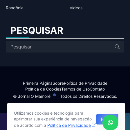
Rondônia
Vídeos
PESQUISAR
Primeira Página
Sobre
Política de Privacidade
Política de Cookies
Termos de Uso
Contato
©
Jornal O Mamoré
| Todos os Direitos Reservados.
Utilizamos cookies e tecnologia para
aprimorar sua experiência de navegação
Fechar
Site desenvolvido por:
de acordo com a
Política de Privacidade
Harlley Rebouças