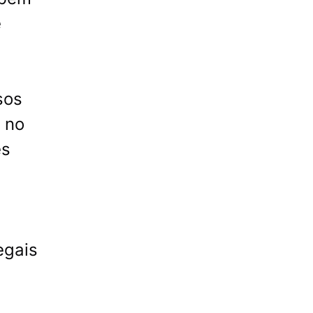
e
sos
 no
es
egais