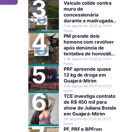
Veículo colide contra
muro de
concessionária
durante a madrugada
em Guajará-Mirim
2 de agosto de 2026 às 14:41
horas
PM prende dois
homens com revólver
após denúncia de
tentativa de homicídio
em Guajará-Mirim
2 de agosto de 2026 às 16:41
horas
PRF apreende quase
13 kg de droga em
Guajará-Mirim
5 de agosto de 2026 às 02:52
horas
TCE investiga contrato
de R$ 450 mil para
show de Juliana Bonde
em Guajará-Mirim
30 de julho de 2026 às 19:15
horas
PF, PRF e BPFron