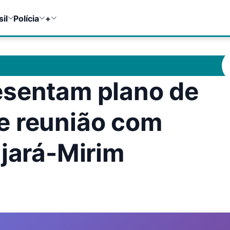
sil
Polícia
+
esentam plano de
e reunião com
ajará-Mirim