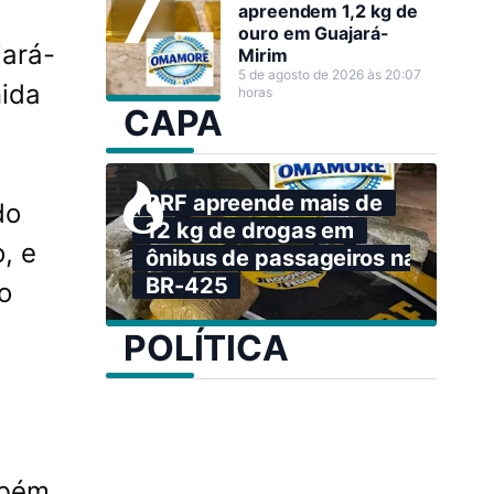
apreendem 1,2 kg de
ouro em Guajará-
jará-
Mirim
5 de agosto de 2026 às 20:07
nida
horas
CAPA
PRF apreende mais de
do
12 kg de drogas em
, e
ônibus de passageiros na
BR-425
o
POLÍTICA
mbém