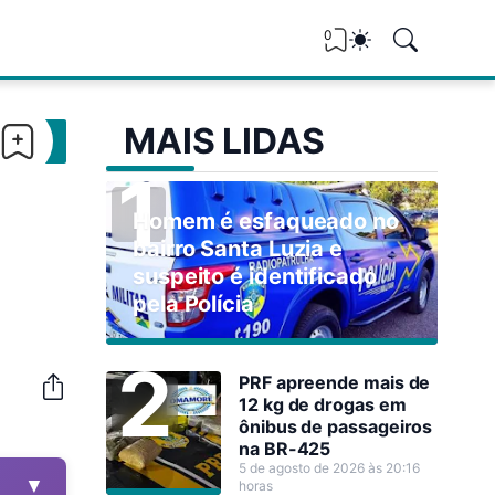
0
MAIS LIDAS
Homem é esfaqueado no
bairro Santa Luzia e
suspeito é identificado
pela Polícia
PRF apreende mais de
12 kg de drogas em
ônibus de passageiros
na BR-425
5 de agosto de 2026 às 20:16
▼
horas