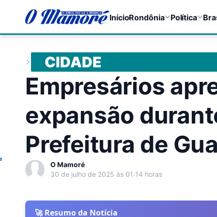
Início
Rondônia
Política
Bra
CIDADE
Empresários apr
expansão durant
Prefeitura de Gu
e
O Mamoré
30 de julho de 2025 às 01:14 horas
🚀 Resumo da Notícia