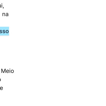
i,
á na
osso
e Meio
o
de