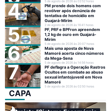
5 de agosto de 2026 às 02:52 horas
PM prende dois homens com
revólver após denúncia de
tentativa de homicídio em
Guajará-Mirim
2 de agosto de 2026 às 16:41 horas
PF, PRF e BPFron apreendem
1,2 kg de ouro em Guajará-
Mirim
5 de agosto de 2026 às 20:07 horas
Mais uma aposta de Nova
Mamoré acerta cinco números
da Mega-Sena
5 de agosto de 2026 às 14:56 horas
PF deflagra a Operação Rastros
Ocultos em combate ao abuso
sexual infantojuvenil em Nova
Mamoré
5 de agosto de 2026 às 02:50 horas
CAPA