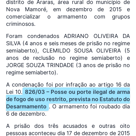
distrito de Araras, área rural do município de
Nova Mamoré, em dezembro de 2015 e
comercializar o armamento com grupos
criminosos.
Foram condenados ADRIANO OLIVEIRA DA
SILVA (4 anos e seis meses de prisão no regime
semiaberto), CLEMILDO SOUSA OLIVEIRA (5
anos de reclusão no regime semiaberto) e
JORGE SOUZA TRINDADE (3 anos de prisão no
regime semiaberto).
A condenação foi por infração ao artigo 16 da
Lei 10.
826/03 – Posse ou porte ilegal de arma
de fogo de uso restrito, prevista no Estatuto do
Desarmamento
. O armamento foi roubado dia
6 de dezembro.
A prisão dos três acusados e outras oito
pessoas aconteceu dia 17 de dezembro de 2015