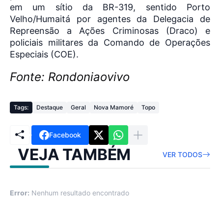
em um sítio da BR-319, sentido Porto
Velho/Humaitá por agentes da Delegacia de
Repreensão a Ações Criminosas (Draco) e
policiais militares da Comando de Operações
Especiais (COE).
Fonte: Rondoniaovivo
Tags:
Destaque
Geral
Nova Mamoré
Topo
Facebook
VEJA TAMBÉM
VER TODOS
Error:
Nenhum resultado encontrado