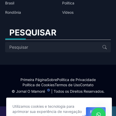
Brasil
Política
Rondônia
Vídeos
PESQUISAR
Primeira Página
Sobre
Política de Privacidade
Política de Cookies
Termos de Uso
Contato
©
Jornal O Mamoré
| Todos os Direitos Reservados.
Utilizamos cookies e tecnologia para
aprimorar sua experiência de navegação
Fechar
Site desenvolvido por: