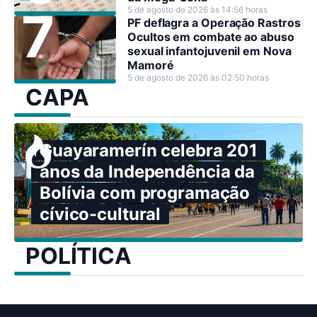
5 de agosto de 2026 às 14:56 horas
PF deflagra a Operação Rastros
Ocultos em combate ao abuso
sexual infantojuvenil em Nova
Mamoré
5 de agosto de 2026 às 02:50 horas
CAPA
Guayaramerín celebra 201
anos da Independência da
Bolívia com programação
cívico-cultural
POLÍTICA