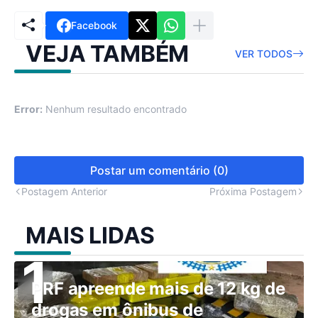
Facebook
VEJA TAMBÉM
VER TODOS
Error:
Nenhum resultado encontrado
Postar um comentário (0)
Postagem Anterior
Próxima Postagem
MAIS LIDAS
PRF apreende mais de 12 kg de
drogas em ônibus de