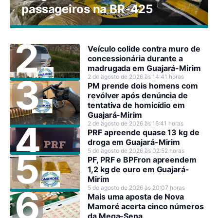
passageiros na BR-425
Veículo colide contra muro de
concessionária durante a
madrugada em Guajará-Mirim
2 de agosto de 2026 às 14:41 horas
PM prende dois homens com
revólver após denúncia de
tentativa de homicídio em
Guajará-Mirim
2 de agosto de 2026 às 16:41 horas
PRF apreende quase 13 kg de
droga em Guajará-Mirim
5 de agosto de 2026 às 02:52 horas
PF, PRF e BPFron apreendem
1,2 kg de ouro em Guajará-
Mirim
5 de agosto de 2026 às 20:07 horas
Mais uma aposta de Nova
Mamoré acerta cinco números
da Mega-Sena