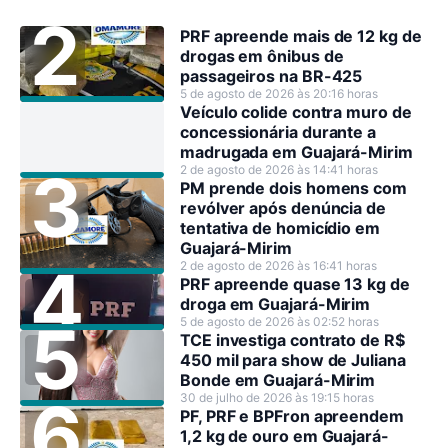
PRF apreende mais de 12 kg de
drogas em ônibus de
passageiros na BR-425
5 de agosto de 2026 às 20:16 horas
Veículo colide contra muro de
concessionária durante a
madrugada em Guajará-Mirim
2 de agosto de 2026 às 14:41 horas
PM prende dois homens com
revólver após denúncia de
tentativa de homicídio em
Guajará-Mirim
2 de agosto de 2026 às 16:41 horas
PRF apreende quase 13 kg de
droga em Guajará-Mirim
5 de agosto de 2026 às 02:52 horas
TCE investiga contrato de R$
450 mil para show de Juliana
Bonde em Guajará-Mirim
30 de julho de 2026 às 19:15 horas
PF, PRF e BPFron apreendem
1,2 kg de ouro em Guajará-