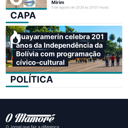
Mirim
5 de agosto de 2026 às 20:07 horas
CAPA
Guayaramerín celebra 201
anos da Independência da
Bolívia com programação
cívico-cultural
POLÍTICA
O Jornal que faz a diferença