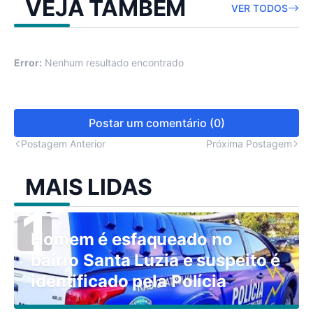
VEJA TAMBÉM
VER TODOS
Error:
Nenhum resultado encontrado
Postar um comentário (0)
Postagem Anterior
Próxima Postagem
MAIS LIDAS
Homem é esfaqueado no
bairro Santa Luzia e suspeito é
identificado pela Polícia