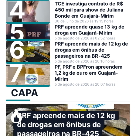
TCE investiga contrato de R$
450 mil para show de Juliana
Bonde em Guajará-Mirim
30 de julho de 2026 às 19:15 horas
PRF apreende quase 13 kg de
droga em Guajará-Mirim
5 de agosto de 2026 às 02:52 horas
PRF apreende mais de 12 kg de
drogas em ônibus de
passageiros na BR-425
5 de agosto de 2026 às 20:16 horas
PF, PRF e BPFron apreendem
1,2 kg de ouro em Guajará-
Mirim
5 de agosto de 2026 às 20:07 horas
CAPA
PRF apreende mais de 12 kg
de drogas em ônibus de
passageiros na BR-425