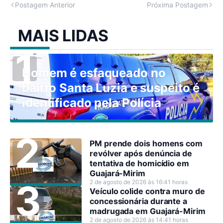
Postagem Anterior
Próxima Postagem
MAIS LIDAS
Homem é esfaqueado no
bairro Santa Luzia e suspeito é
identificado pela Polícia
PM prende dois homens com
revólver após denúncia de
tentativa de homicídio em
Guajará-Mirim
2 de agosto de 2026 às 16:41 horas
Veículo colide contra muro de
concessionária durante a
madrugada em Guajará-Mirim
2 de agosto de 2026 às 14:41 horas