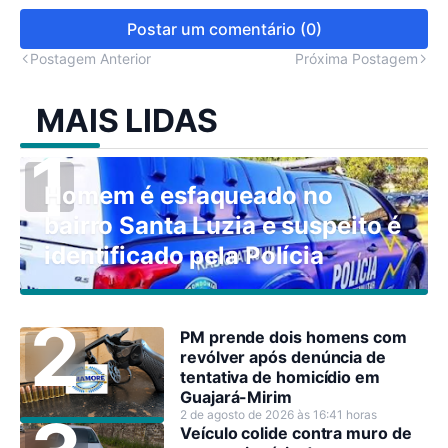
Postar um comentário (0)
Postagem Anterior
Próxima Postagem
MAIS LIDAS
Homem é esfaqueado no
bairro Santa Luzia e suspeito é
identificado pela Polícia
PM prende dois homens com
revólver após denúncia de
tentativa de homicídio em
Guajará-Mirim
2 de agosto de 2026 às 16:41 horas
Veículo colide contra muro de