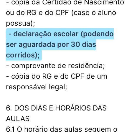
- cópia da Certidão de Nascimento
ou do RG e do CPF (caso o aluno
possua);
- declaração escolar (podendo
ser aguardada por 30 dias
corridos);
- comprovante de residência;
- cópia do RG e do CPF de um
responsável legal;
6. DOS DIAS E HORÁRIOS DAS
AULAS
6.1 O horário das aulas seguem o