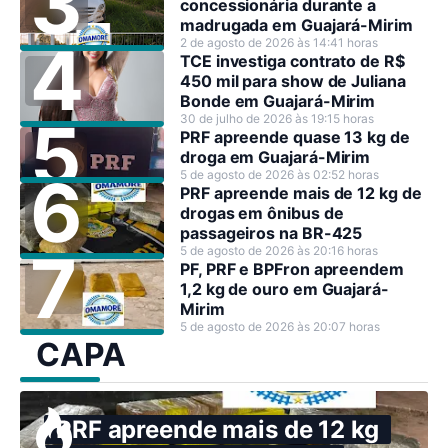
concessionária durante a
madrugada em Guajará-Mirim
2 de agosto de 2026 às 14:41 horas
TCE investiga contrato de R$
450 mil para show de Juliana
Bonde em Guajará-Mirim
30 de julho de 2026 às 19:15 horas
PRF apreende quase 13 kg de
droga em Guajará-Mirim
5 de agosto de 2026 às 02:52 horas
PRF apreende mais de 12 kg de
drogas em ônibus de
passageiros na BR-425
5 de agosto de 2026 às 20:16 horas
PF, PRF e BPFron apreendem
1,2 kg de ouro em Guajará-
Mirim
5 de agosto de 2026 às 20:07 horas
CAPA
PRF apreende mais de 12 kg