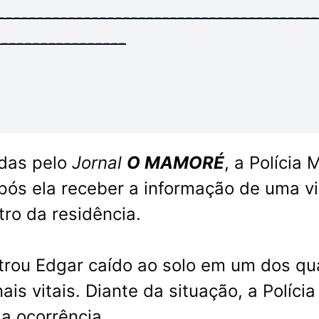
-----------------------------------------
-----------------
das pelo
Jornal
O MAMORÉ
, a Polícia M
após ela receber a informação de uma v
ro da residência.
trou Edgar caído ao solo em um dos qu
is vitais. Diante da situação, a Polícia
 a ocorrência.