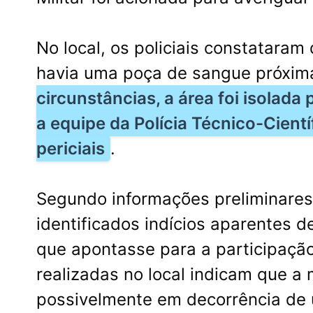
No local, os policiais constatara
havia uma poça de sangue próxim
circunstâncias, a área foi isolad
a equipe da Polícia Técnico-Cient
periciais
.
Segundo informações preliminares
identificados indícios aparentes d
que apontasse para a participação
realizadas no local indicam que a 
possivelmente em decorrência de 