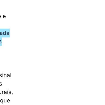
o e
nada
s
sinal
s
rais,
 que