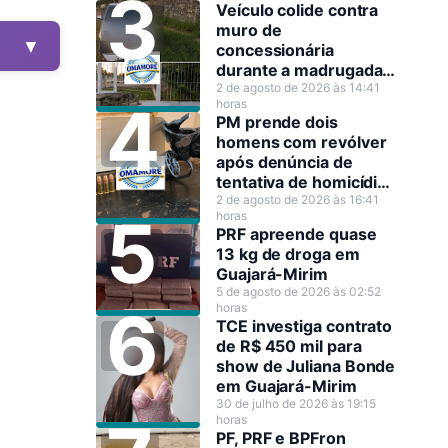
Veículo colide contra
muro de
▼
concessionária
durante a madrugada
em Guajará-Mirim
2 de agosto de 2026 às 14:41
horas
PM prende dois
homens com revólver
após denúncia de
tentativa de homicídio
em Guajará-Mirim
2 de agosto de 2026 às 16:41
horas
PRF apreende quase
13 kg de droga em
Guajará-Mirim
5 de agosto de 2026 às 02:52
horas
TCE investiga contrato
de R$ 450 mil para
show de Juliana Bonde
em Guajará-Mirim
30 de julho de 2026 às 19:15
horas
PF, PRF e BPFron