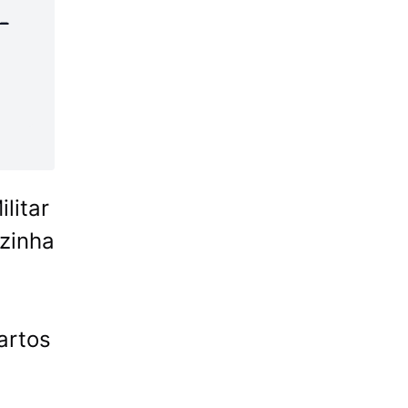
-
ilitar
izinha
artos