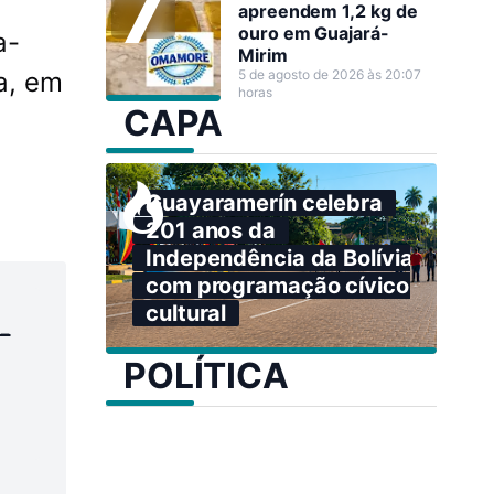
apreendem 1,2 kg de
ouro em Guajará-
a-
Mirim
a, em
5 de agosto de 2026 às 20:07
horas
CAPA
Guayaramerín celebra
201 anos da
Independência da Bolívia
com programação cívico-
cultural
-
POLÍTICA