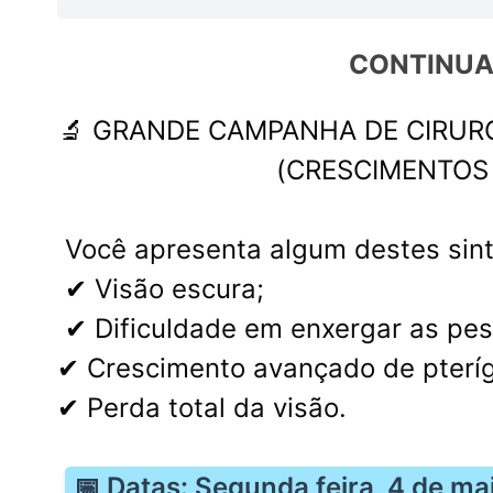
CONTINUA
🔬 GRANDE CAMPANHA DE CIRURG
(CRESCIMENTOS 
Você apresenta algum destes si
✔ Visão escura;
✔ Dificuldade em enxergar as pe
✔ Crescimento avançado de pterígi
✔ Perda total da visão.
📅 Datas: Segunda feira, 4 de ma