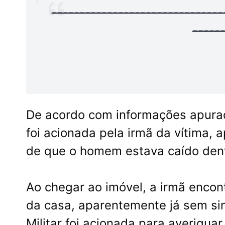
-------------------------------
-----
De acordo com informações apura
foi acionada pela irmã da vítima, 
de que o homem estava caído dent
Ao chegar ao imóvel, a irmã encon
da casa, aparentemente já sem sina
Militar foi acionada para averiguar