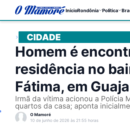
Início
Rondônia
Política
Bra
CIDADE
Homem é encontr
residência no ba
Fátima, em Guaja
Irmã da vítima acionou a Polícia 
quartos da casa; aponta inicialme
e
O Mamoré
10 de junho de 2026 às 21:55 horas