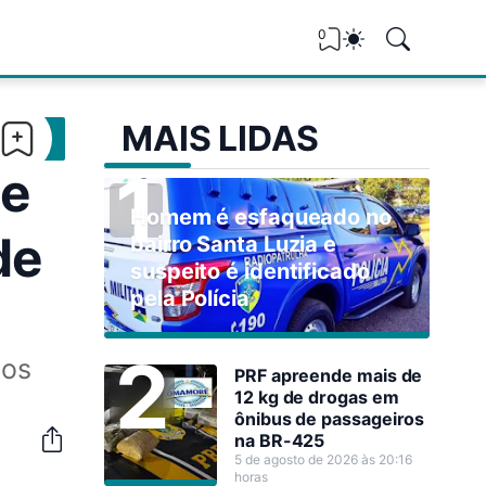
0
MAIS LIDAS
de
Homem é esfaqueado no
de
bairro Santa Luzia e
suspeito é identificado
pela Polícia
dos
PRF apreende mais de
12 kg de drogas em
ônibus de passageiros
na BR-425
5 de agosto de 2026 às 20:16
horas