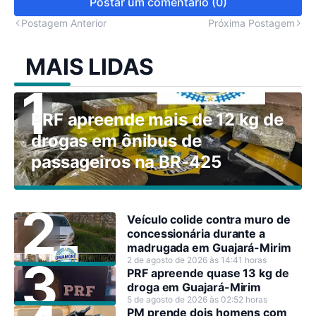
Postar um comentário (0)
Postagem Anterior
Próxima Postagem
MAIS LIDAS
PRF apreende mais de 12 kg de
drogas em ônibus de
passageiros na BR-425
Veículo colide contra muro de
concessionária durante a
madrugada em Guajará-Mirim
2 de agosto de 2026 às 14:41 horas
PRF apreende quase 13 kg de
droga em Guajará-Mirim
5 de agosto de 2026 às 02:52 horas
PM prende dois homens com