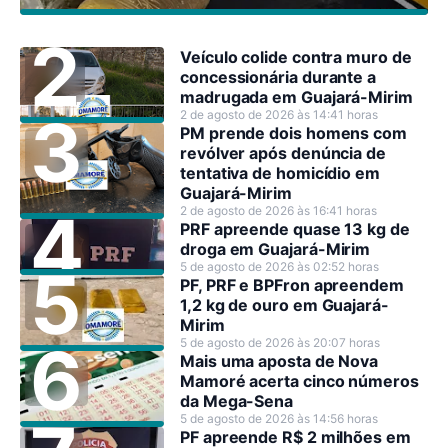
Veículo colide contra muro de
concessionária durante a
madrugada em Guajará-Mirim
2 de agosto de 2026 às 14:41 horas
PM prende dois homens com
revólver após denúncia de
tentativa de homicídio em
Guajará-Mirim
2 de agosto de 2026 às 16:41 horas
PRF apreende quase 13 kg de
droga em Guajará-Mirim
5 de agosto de 2026 às 02:52 horas
PF, PRF e BPFron apreendem
1,2 kg de ouro em Guajará-
Mirim
5 de agosto de 2026 às 20:07 horas
Mais uma aposta de Nova
Mamoré acerta cinco números
da Mega-Sena
5 de agosto de 2026 às 14:56 horas
PF apreende R$ 2 milhões em