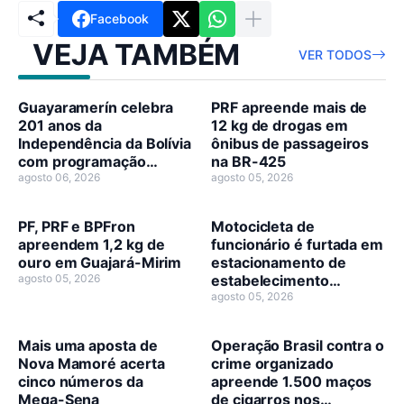
Facebook
VEJA TAMBÉM
VER TODOS
Guayaramerín celebra
PRF apreende mais de
201 anos da
12 kg de drogas em
Independência da Bolívia
ônibus de passageiros
com programação
na BR-425
cívico-cultural
agosto 06, 2026
agosto 05, 2026
PF, PRF e BPFron
Motocicleta de
apreendem 1,2 kg de
funcionário é furtada em
ouro em Guajará-Mirim
estacionamento de
agosto 05, 2026
estabelecimento
comercial
agosto 05, 2026
Mais uma aposta de
Operação Brasil contra o
Nova Mamoré acerta
crime organizado
cinco números da
apreende 1.500 maços
Mega-Sena
de cigarros nos