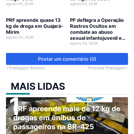
agosto 05, 2026
municípios de Guajará-
agosto 05, 2026
Mirim e Nova Mamoré
PRF apreende quase 13
PF deflagra a Operação
kg de droga em Guajará-
Rastros Ocultos em
Mirim
combate ao abuso
agosto 04, 2026
sexual infantojuvenil em
Nova Mamoré
agosto 04, 2026
Postar um comentário (0)
Postagem Anterior
Próxima Postagem
MAIS LIDAS
PRF apreende mais de 12 kg de
drogas em ônibus de
passageiros na BR-425