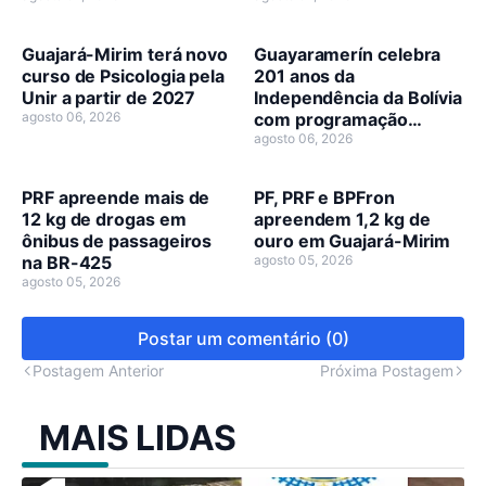
domingo, 9
oficialmente lançado
Guajará-Mirim terá novo
Guayaramerín celebra
curso de Psicologia pela
201 anos da
Unir a partir de 2027
Independência da Bolívia
agosto 06, 2026
com programação
cívico-cultural
agosto 06, 2026
PRF apreende mais de
PF, PRF e BPFron
12 kg de drogas em
apreendem 1,2 kg de
ônibus de passageiros
ouro em Guajará-Mirim
na BR-425
agosto 05, 2026
agosto 05, 2026
Postar um comentário (0)
Postagem Anterior
Próxima Postagem
MAIS LIDAS