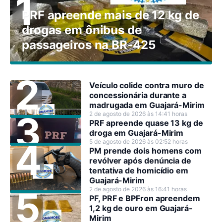
PRF apreende mais de 12 kg de
drogas em ônibus de
passageiros na BR-425
Veículo colide contra muro de
concessionária durante a
madrugada em Guajará-Mirim
2 de agosto de 2026 às 14:41 horas
PRF apreende quase 13 kg de
droga em Guajará-Mirim
5 de agosto de 2026 às 02:52 horas
PM prende dois homens com
revólver após denúncia de
tentativa de homicídio em
Guajará-Mirim
2 de agosto de 2026 às 16:41 horas
PF, PRF e BPFron apreendem
1,2 kg de ouro em Guajará-
Mirim