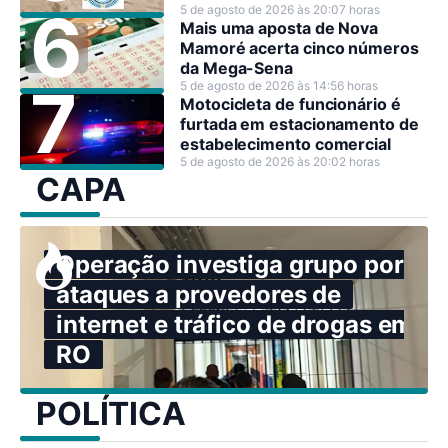
5 de agosto de 2026 às 20:07 horas
Mais uma aposta de Nova
Mamoré acerta cinco números
da Mega-Sena
5 de agosto de 2026 às 14:56 horas
Motocicleta de funcionário é
furtada em estacionamento de
estabelecimento comercial
5 de agosto de 2026 às 20:02 horas
CAPA
Operação investiga grupo por
ataques a provedores de
internet e tráfico de drogas em
RO
POLÍTICA