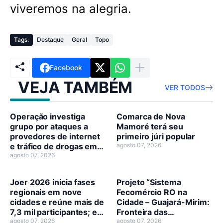
viveremos na alegria.
Tags:
Destaque
Geral
Topo
Facebook
VEJA TAMBÉM
VER TODOS
Operação investiga
Comarca de Nova
grupo por ataques a
Mamoré terá seu
provedores de internet
primeiro júri popular
e tráfico de drogas em
agosto 07, 2026
RO
agosto 07, 2026
Joer 2026 inicia fases
Projeto “Sistema
regionais em nove
Fecomércio RO na
cidades e reúne mais de
Cidade – Guajará-Mirim:
7,3 mil participantes; em
Fronteira das
Guajará-Mirim inicia
agosto 07, 2026
Oportunidades” é
agosto 07, 2026