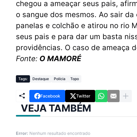
chegou a ameaçar seus pais, afir
o sangue dos mesmos. Ao sair da 
panelas e colchão e atirou no rio
seus pais e para dar um basta nis
providências. O caso de ameaça d
Fonte:
O MAMORÉ
Tags:
Destaque
Polícia
Topo
Facebook
Twitter
VEJA TAMBÉM
Error:
Nenhum resultado encontrado