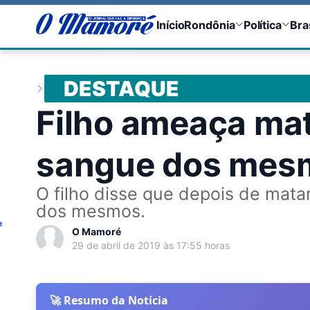
Início
Rondônia
Política
Bra
DESTAQUE
Filho ameaça mat
sangue dos mes
O filho disse que depois de mata
dos mesmos.
e
O Mamoré
29 de abril de 2019 às 17:55 horas
🚀 Resumo da Notícia