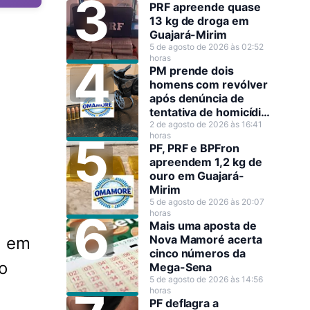
PRF apreende quase
13 kg de droga em
Guajará-Mirim
5 de agosto de 2026 às 02:52
horas
PM prende dois
homens com revólver
após denúncia de
tentativa de homicídio
em Guajará-Mirim
2 de agosto de 2026 às 16:41
horas
PF, PRF e BPFron
apreendem 1,2 kg de
ouro em Guajará-
Mirim
5 de agosto de 2026 às 20:07
horas
Mais uma aposta de
Nova Mamoré acerta
á em
cinco números da
o
Mega-Sena
5 de agosto de 2026 às 14:56
horas
PF deflagra a