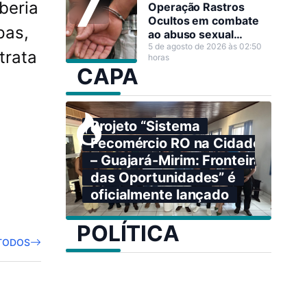
beria
Operação Rastros
Ocultos em combate
pas,
ao abuso sexual
infantojuvenil em Nova
5 de agosto de 2026 às 02:50
trata
horas
Mamoré
CAPA
Projeto “Sistema
Fecomércio RO na Cidade
– Guajará-Mirim: Fronteira
das Oportunidades” é
oficialmente lançado
POLÍTICA
TODOS