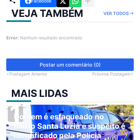
Facebook
VEJA TAMBÉM
VER TODOS
Error:
Nenhum resultado encontrado
Postar um comentário (0)
Postagem Anterior
Próxima Postagem
MAIS LIDAS
Homem é esfaqueado no
bairro Santa Luzia e suspeito é
identificado pela Polícia