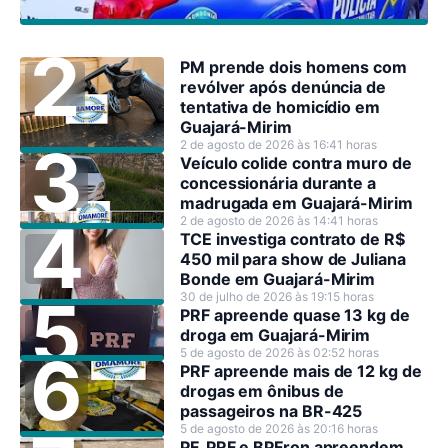
PM prende dois homens com
revólver após denúncia de
tentativa de homicídio em
Guajará-Mirim
2 de agosto de 2026 às 16:41 horas
Veículo colide contra muro de
concessionária durante a
madrugada em Guajará-Mirim
2 de agosto de 2026 às 14:41 horas
TCE investiga contrato de R$
450 mil para show de Juliana
Bonde em Guajará-Mirim
30 de julho de 2026 às 19:15 horas
PRF apreende quase 13 kg de
droga em Guajará-Mirim
5 de agosto de 2026 às 02:52 horas
PRF apreende mais de 12 kg de
drogas em ônibus de
passageiros na BR-425
5 de agosto de 2026 às 20:16 horas
PF, PRF e BPFron apreendem