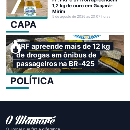
1,2 kg de ouro em Guajará-
Mirim
5 de agosto de 2026 às 20:07 horas
CAPA
PRF apreende mais de 12 kg
de drogas em ônibus de
passageiros na BR-425
POLÍTICA
O Jornal que faz a diferença