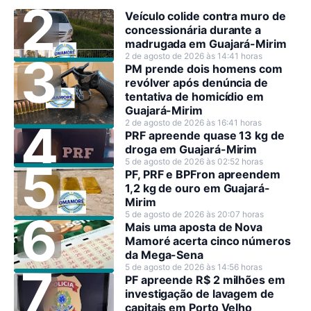
Veículo colide contra muro de
concessionária durante a
madrugada em Guajará-Mirim
2 de agosto de 2026 às 14:41 horas
PM prende dois homens com
revólver após denúncia de
tentativa de homicídio em
Guajará-Mirim
2 de agosto de 2026 às 16:41 horas
PRF apreende quase 13 kg de
droga em Guajará-Mirim
5 de agosto de 2026 às 02:52 horas
PF, PRF e BPFron apreendem
1,2 kg de ouro em Guajará-
Mirim
5 de agosto de 2026 às 20:07 horas
Mais uma aposta de Nova
Mamoré acerta cinco números
da Mega-Sena
5 de agosto de 2026 às 14:56 horas
PF apreende R$ 2 milhões em
investigação de lavagem de
capitais em Porto Velho