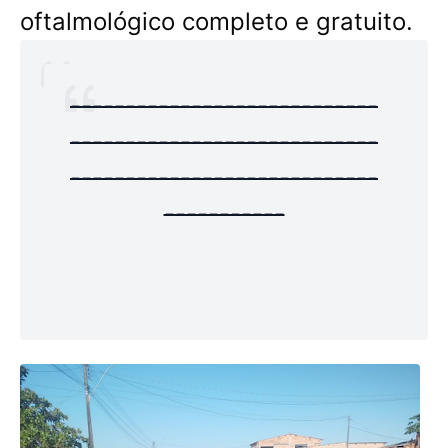
oftalmológico completo e gratuito.
----------------------------
----------------------------
----------------------------
-----------