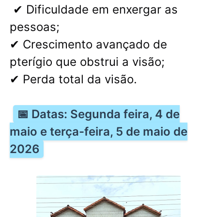
✔ Dificuldade em enxergar as
pessoas;
✔ Crescimento avançado de
pterígio que obstrui a visão;
✔ Perda total da visão.
📅 Datas: Segunda feira, 4 de
maio e terça-feira, 5 de maio de
2026