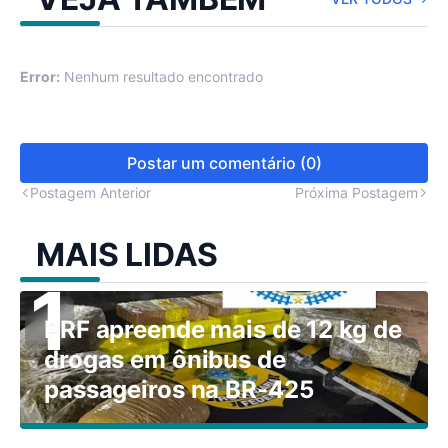
Error:
Nenhum resultado encontrado
Postar um comentário (0)
Postagem Anterior
Próxima Postagem
MAIS LIDAS
PRF apreende mais de 12 kg de
drogas em ônibus de
passageiros na BR-425