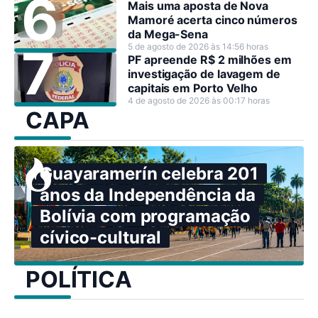
Mais uma aposta de Nova
Mamoré acerta cinco números
da Mega-Sena
5 de agosto de 2026 às 14:56 horas
PF apreende R$ 2 milhões em
investigação de lavagem de
capitais em Porto Velho
4 de agosto de 2026 às 00:17 horas
CAPA
Guayaramerín celebra 201
anos da Independência da
Bolívia com programação
cívico-cultural
POLÍTICA