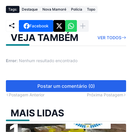
Tags:
Destaque
Nova Mamoré
Polícia
Topo
Facebook
VEJA TAMBÉM
VER TODOS
Error:
Nenhum resultado encontrado
Postar um comentário (0)
Postagem Anterior
Próxima Postagem
MAIS LIDAS