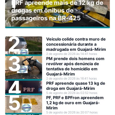
PRF apreende mais de 12 kg de
drogas em ônibus de
passageiros na BR-425
Veículo colide contra muro de
concessionária durante a
madrugada em Guajará-Mirim
2 de agosto de 2026 às 14:41 horas
PM prende dois homens com
revólver após denúncia de
tentativa de homicídio em
Guajará-Mirim
2 de agosto de 2026 às 16:41 horas
PRF apreende quase 13 kg de
droga em Guajará-Mirim
5 de agosto de 2026 às 02:52 horas
PF, PRF e BPFron apreendem
1,2 kg de ouro em Guajará-
Mirim
5 de agosto de 2026 às 20:07 horas