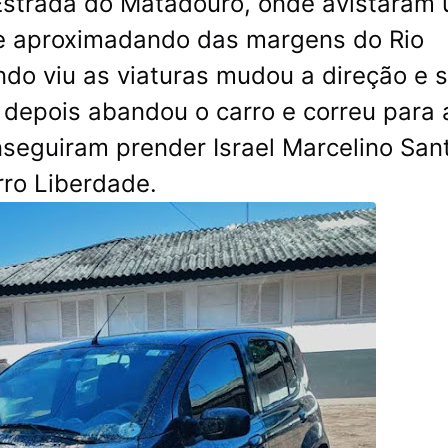
 Estrada do Matadouro, onde avistaram
se aproximadando das margens do Rio
do viu as viaturas mudou a direção e s
 depois abandou o carro e correu para 
nseguiram prender Israel Marcelino San
rro Liberdade.