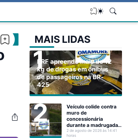
0
MAIS LIDAS
o
PRF apreende mais de 12
kg de drogas em ônibus
de passageiros na BR-
425
Veículo colide contra
muro de
concessionária
durante a madrugada
em Guajará-Mirim
2 de agosto de 2026 às 14:41
horas