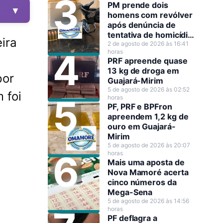
PM prende dois
▼
homens com revólver
após denúncia de
tentativa de homicídio
eira
em Guajará-Mirim
2 de agosto de 2026 às 16:41
horas
PRF apreende quase
13 kg de droga em
por
Guajará-Mirim
5 de agosto de 2026 às 02:52
 foi
horas
PF, PRF e BPFron
apreendem 1,2 kg de
ouro em Guajará-
Mirim
5 de agosto de 2026 às 20:07
horas
Mais uma aposta de
Nova Mamoré acerta
cinco números da
Mega-Sena
5 de agosto de 2026 às 14:56
horas
PF deflagra a