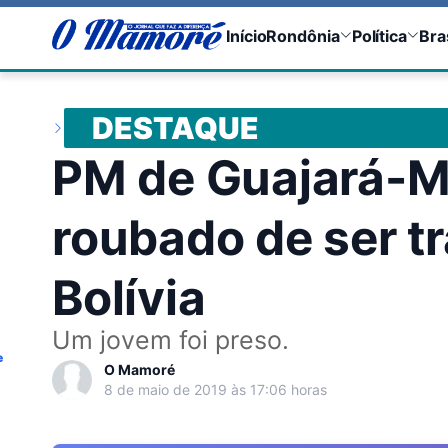
Início
Rondônia
Política
Bra
DESTAQUE
PM de Guajará-Mi
roubado de ser t
Bolívia
Um jovem foi preso.
e
O Mamoré
8 de maio de 2019 às 17:06 horas