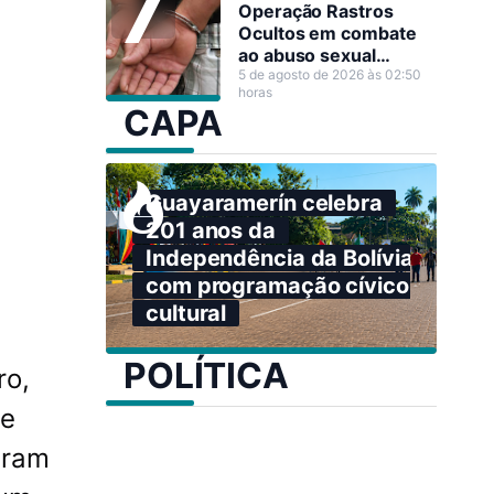
Operação Rastros
Ocultos em combate
ao abuso sexual
infantojuvenil em Nova
5 de agosto de 2026 às 02:50
horas
Mamoré
CAPA
Guayaramerín celebra
201 anos da
Independência da Bolívia
com programação cívico-
cultural
POLÍTICA
ro,
 e
iram