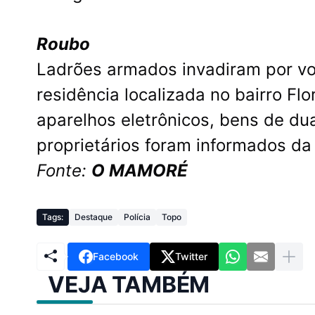
Roubo
Ladrões armados invadiram por vo
residência localizada no bairro Fl
aparelhos eletrônicos, bens de dua
proprietários foram informados da
Fonte:
O MAMORÉ
Tags:
Destaque
Polícia
Topo
Facebook
Twitter
VEJA TAMBÉM