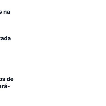
s na
tada
os de
ará-