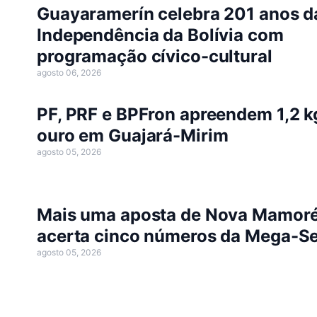
Guayaramerín celebra 201 anos d
Independência da Bolívia com
programação cívico-cultural
agosto 06, 2026
PF, PRF e BPFron apreendem 1,2 k
ouro em Guajará-Mirim
agosto 05, 2026
Mais uma aposta de Nova Mamor
acerta cinco números da Mega-S
agosto 05, 2026