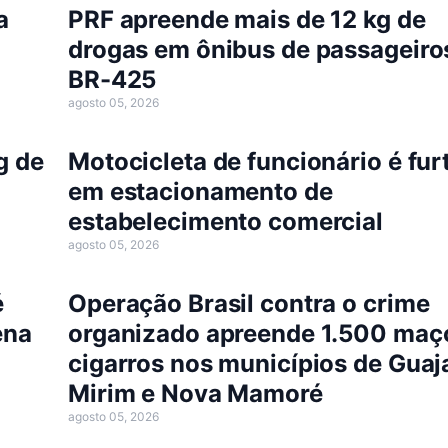
a
PRF apreende mais de 12 kg de
drogas em ônibus de passageiro
BR-425
agosto 05, 2026
g de
Motocicleta de funcionário é fur
em estacionamento de
estabelecimento comercial
agosto 05, 2026
é
Operação Brasil contra o crime
ena
organizado apreende 1.500 maç
cigarros nos municípios de Guaj
Mirim e Nova Mamoré
agosto 05, 2026