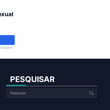
exual
ostagem
PESQUISAR