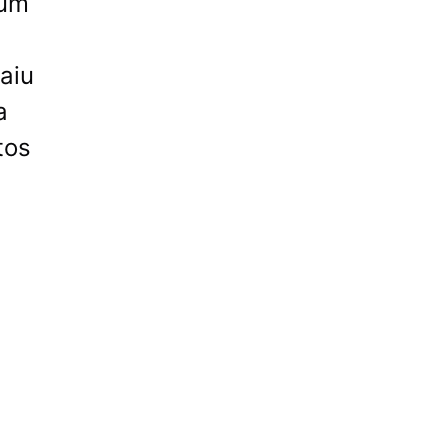
 um
aiu
a
tos