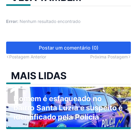
Error:
Nenhum resultado encontrado
Postar um comentário (0)
Postagem Anterior
Próxima Postagem
MAIS LIDAS
Homem é esfaqueado no
bairro Santa Luzia e suspeito é
identificado pela Polícia