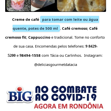
Creme de café 
para tomar com leite ou água 
quente, potes de 500 ml
. 
Café cremoso
; 
Café 
cremoso fit
; 
Cappuccino
 e tradicional. 
Tome no 
conforto 
de sua casa. Encomendas pelos telefones:
 9 8429-
 e 
8494-1558
 com Tácia ou Carlinhos. 
 Instagram: 
5200
9
@deliciasgourmetdatacia