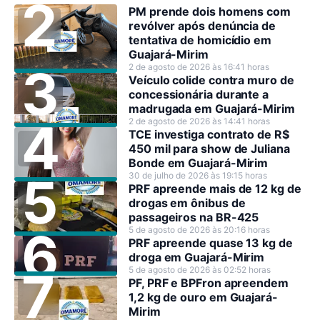
PM prende dois homens com
revólver após denúncia de
tentativa de homicídio em
Guajará-Mirim
2 de agosto de 2026 às 16:41 horas
Veículo colide contra muro de
concessionária durante a
madrugada em Guajará-Mirim
2 de agosto de 2026 às 14:41 horas
TCE investiga contrato de R$
450 mil para show de Juliana
Bonde em Guajará-Mirim
30 de julho de 2026 às 19:15 horas
PRF apreende mais de 12 kg de
drogas em ônibus de
passageiros na BR-425
5 de agosto de 2026 às 20:16 horas
PRF apreende quase 13 kg de
droga em Guajará-Mirim
5 de agosto de 2026 às 02:52 horas
PF, PRF e BPFron apreendem
1,2 kg de ouro em Guajará-
Mirim