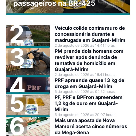
passageiros na BR-425
Veículo colide contra muro de
concessionária durante a
madrugada em Guajará-Mirim
2 de agosto de 2026 às 14:41 horas
PM prende dois homens com
revólver após denúncia de
tentativa de homicídio em
Guajará-Mirim
2 de agosto de 2026 às 16:41 horas
PRF apreende quase 13 kg de
droga em Guajará-Mirim
5 de agosto de 2026 às 02:52 horas
PF, PRF e BPFron apreendem
1,2 kg de ouro em Guajará-
Mirim
5 de agosto de 2026 às 20:07 horas
Mais uma aposta de Nova
Mamoré acerta cinco números
da Mega-Sena