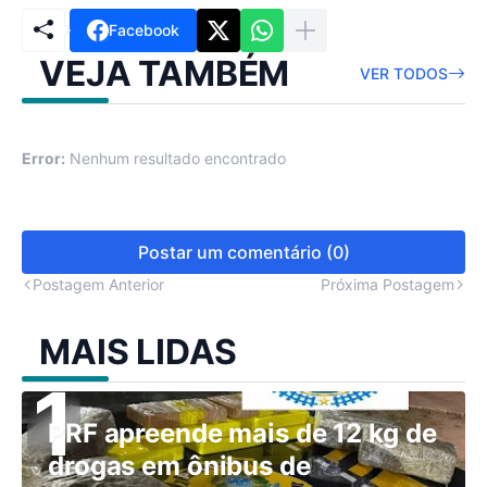
Facebook
VEJA TAMBÉM
VER TODOS
Error:
Nenhum resultado encontrado
Postar um comentário (0)
Postagem Anterior
Próxima Postagem
MAIS LIDAS
PRF apreende mais de 12 kg de
drogas em ônibus de