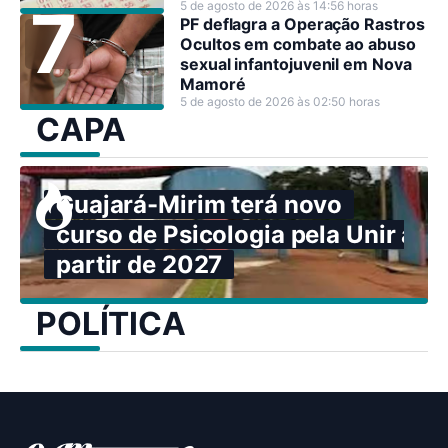
5 de agosto de 2026 às 14:56 horas
PF deflagra a Operação Rastros
Ocultos em combate ao abuso
sexual infantojuvenil em Nova
Mamoré
5 de agosto de 2026 às 02:50 horas
CAPA
Guajará-Mirim terá novo
curso de Psicologia pela Unir a
partir de 2027
POLÍTICA