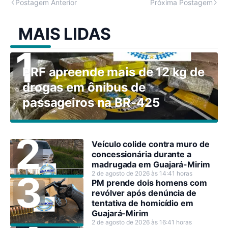
Postagem Anterior
Próxima Postagem
MAIS LIDAS
PRF apreende mais de 12 kg de
drogas em ônibus de
passageiros na BR-425
Veículo colide contra muro de
concessionária durante a
madrugada em Guajará-Mirim
2 de agosto de 2026 às 14:41 horas
PM prende dois homens com
revólver após denúncia de
tentativa de homicídio em
Guajará-Mirim
2 de agosto de 2026 às 16:41 horas