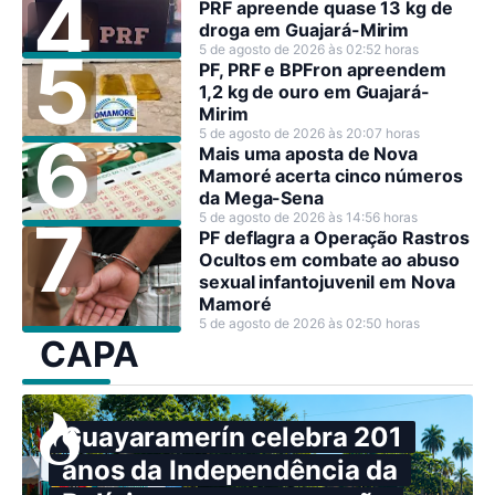
PRF apreende quase 13 kg de
droga em Guajará-Mirim
5 de agosto de 2026 às 02:52 horas
PF, PRF e BPFron apreendem
1,2 kg de ouro em Guajará-
Mirim
5 de agosto de 2026 às 20:07 horas
Mais uma aposta de Nova
Mamoré acerta cinco números
da Mega-Sena
5 de agosto de 2026 às 14:56 horas
PF deflagra a Operação Rastros
Ocultos em combate ao abuso
sexual infantojuvenil em Nova
Mamoré
5 de agosto de 2026 às 02:50 horas
CAPA
Guayaramerín celebra 201
anos da Independência da