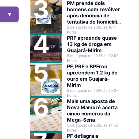
PM prende dois
homens com revólver
▼
após denúncia de
tentativa de homicídio
em Guajará-Mirim
2 de agosto de 2026 às 16:41
horas
PRF apreende quase
13 kg de droga em
Guajará-Mirim
5 de agosto de 2026 às 02:52
horas
PF, PRF e BPFron
apreendem 1,2 kg de
ouro em Guajará-
Mirim
5 de agosto de 2026 às 20:07
horas
Mais uma aposta de
Nova Mamoré acerta
cinco números da
Mega-Sena
5 de agosto de 2026 às 14:56
horas
PF deflagra a