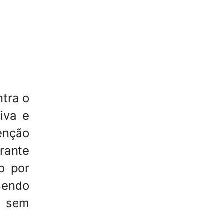
ntra o
iva e
enção
rante
o por
sendo
, sem