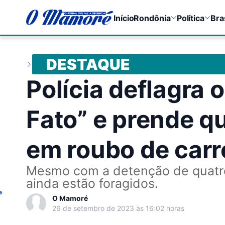
Início
Rondônia
Política
Bra
DESTAQUE
Polícia deflagra
Fato” e prende q
em roubo de car
Mesmo com a detenção de quatro
ainda estão foragidos.
e
O Mamoré
26 de setembro de 2023 às 16:02 horas