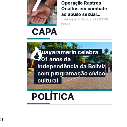
Operação Rastros
Ocultos em combate
ao abuso sexual
infantojuvenil em Nova
5 de agosto de 2026 às 02:50
horas
Mamoré
CAPA
Guayaramerín celebra
201 anos da
Independência da Bolívia
com programação cívico-
cultural
POLÍTICA
o