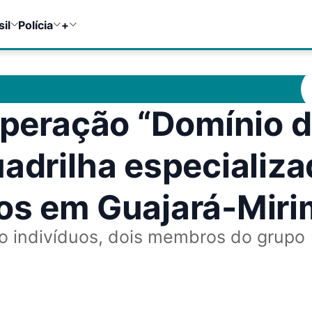
sil
Polícia
+
 operação “Domínio 
uadrilha especializ
ros em Guajará-Miri
 indivíduos, dois membros do grupo