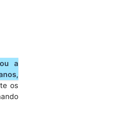
dou a
anos,
nte os
nando