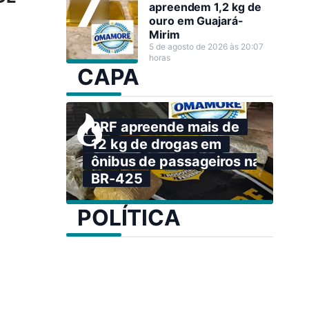
apreendem 1,2 kg de
ouro em Guajará-
Mirim
5 de agosto de 2026 às 20:07
horas
CAPA
PRF apreende mais de
12 kg de drogas em
ônibus de passageiros na
BR-425
POLÍTICA