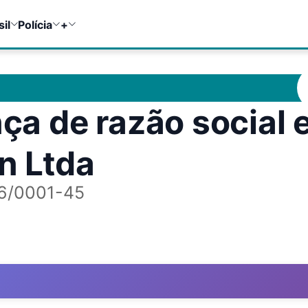
sil
Polícia
+
a de razão social 
in Ltda
86/0001-45