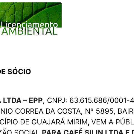
DE SÓCIO
A LTDA – EPP
, CNPJ: 63.615.686/0001-
NIO CORREA DA COSTA, Nº 5895, BAIR
ÍPIO DE GUAJARÁ MIRIM
,
VEM A
PÚBL
ZÃO SOCIAL
PARA CAFÉ SILIN LTDA E 