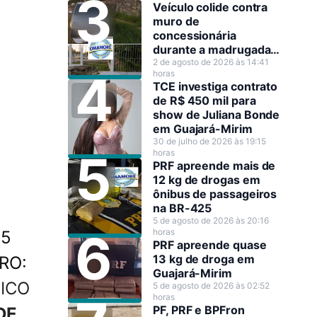
Veículo colide contra
muro de
concessionária
durante a madrugada
em Guajará-Mirim
2 de agosto de 2026 às 14:41
horas
TCE investiga contrato
de R$ 450 mil para
show de Juliana Bonde
em Guajará-Mirim
30 de julho de 2026 às 19:15
horas
PRF apreende mais de
12 kg de drogas em
ônibus de passageiros
na BR-425
5 de agosto de 2026 às 20:16
horas
45
PRF apreende quase
13 kg de droga em
RO:
Guajará-Mirim
ICO
5 de agosto de 2026 às 02:52
horas
PF, PRF e BPFron
DE