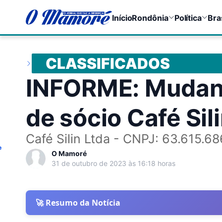
Início
Rondônia
Política
Bra
CLASSIFICADOS
INFORME: Mudanç
de sócio Café Sil
Café Silin Ltda - CNPJ: 63.615.6
e
O Mamoré
31 de outubro de 2023 às 16:18 horas
🚀 Resumo da Notícia