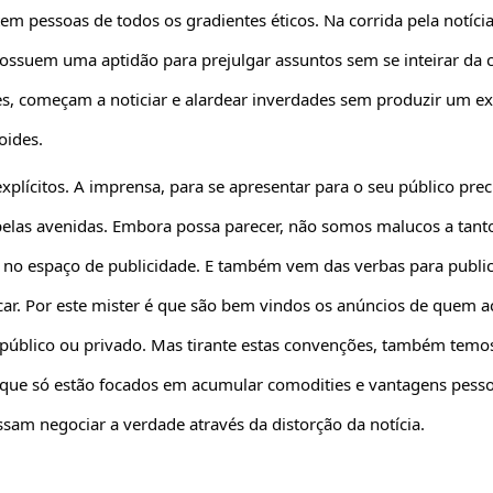
m pessoas de todos os gradientes éticos. Na corrida pela notícia
possuem uma aptidão para prejulgar assuntos sem se inteirar da c
es, começam a noticiar e alardear inverdades sem produzir um ext
oides.
explícitos. A imprensa, para se apresentar para o seu público prec
s pelas avenidas. Embora possa parecer, não somos malucos a tanto
no espaço de publicidade. E também vem das verbas para publi
ar. Por este mister é que são bem vindos os anúncios de quem a
 público ou privado. Mas tirante estas convenções, também temo
 que só estão focados em acumular comodities e vantagens pesso
ssam negociar a verdade através da distorção da notícia.