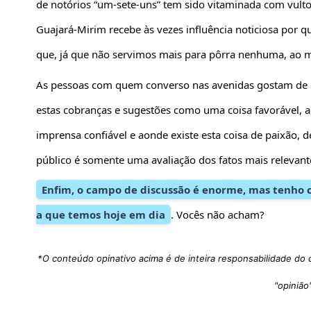
de notórios “um-sete-uns” tem sido vitaminada com vulto
Guajará-Mirim recebe às vezes influência noticiosa por q
que, já que não servimos mais para pôrra nenhuma, ao m
As pessoas com quem converso nas avenidas gostam de d
estas cobranças e sugestões como uma coisa favorável,
imprensa confiável e aonde existe esta coisa de paixão, 
público é somente uma avaliação dos fatos mais relevan
Enfim, o campo de discussão é enorme, mas tenho
a que temos hoje em dia
. Vocês não acham?
*
O conteúdo opinativo acima é de inteira responsabilidade do 
"opinião