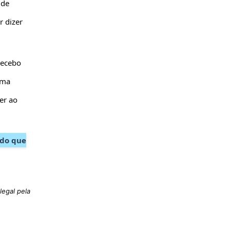
 de
r dizer
Recebo
uma
er ao
 do que
legal pela