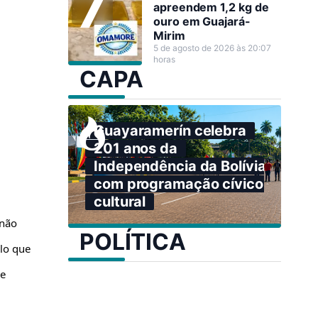
apreendem 1,2 kg de
ouro em Guajará-
Mirim
5 de agosto de 2026 às 20:07
horas
CAPA
Guayaramerín celebra
201 anos da
Independência da Bolívia
com programação cívico-
cultural
 não
POLÍTICA
ilo que
se