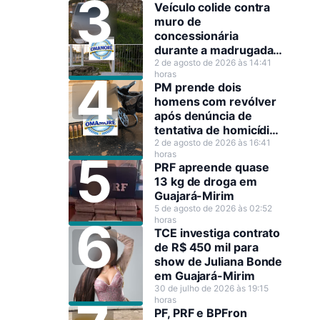
Veículo colide contra
muro de
concessionária
durante a madrugada
em Guajará-Mirim
2 de agosto de 2026 às 14:41
horas
PM prende dois
homens com revólver
após denúncia de
tentativa de homicídio
em Guajará-Mirim
2 de agosto de 2026 às 16:41
horas
PRF apreende quase
13 kg de droga em
Guajará-Mirim
5 de agosto de 2026 às 02:52
horas
TCE investiga contrato
de R$ 450 mil para
show de Juliana Bonde
em Guajará-Mirim
30 de julho de 2026 às 19:15
horas
PF, PRF e BPFron