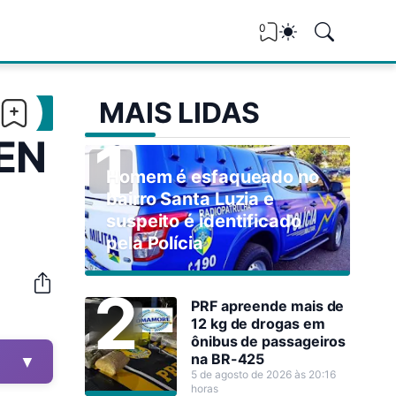
0
MAIS LIDAS
EN
Homem é esfaqueado no
bairro Santa Luzia e
suspeito é identificado
pela Polícia
PRF apreende mais de
12 kg de drogas em
ônibus de passageiros
na BR-425
▼
5 de agosto de 2026 às 20:16
horas