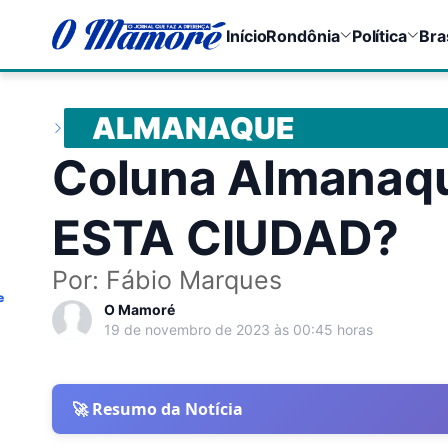
Início
Rondônia
Política
Bra
ALMANAQUE
Coluna Almanaq
ESTA CIUDAD?
Por: Fábio Marques
e
O Mamoré
19 de novembro de 2023 às 00:45 horas
🚀 Resumo da Notícia