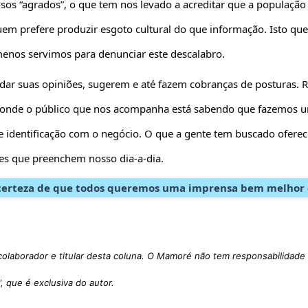
sos “agrados”, o que tem nos levado a acreditar que a população
uem prefere produzir esgoto cultural do que informação. Isto que
enos servimos para denunciar este descalabro.
ar suas opiniões, sugerem e até fazem cobranças de posturas. 
 aonde o público que nos acompanha está sabendo que fazemos 
de identificação com o negócio. O que a gente tem buscado oferec
tes que preenchem nosso dia-a-dia.
 certeza de que todos queremos uma imprensa bem melhor
colaborador e titular desta coluna. O Mamoré não tem responsabilidade 
", que é exclusiva do autor.