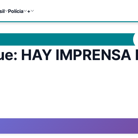
sil
Polícia
+
ue: HAY IMPRENSA 