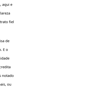
, aqui e
lareza
rato fiel
isa de
. E o
cidade
credita
s notado
ais, ou