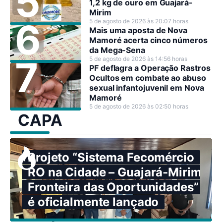
1,2 kg de ouro em Guajará-
Mirim
5 de agosto de 2026 às 20:07 horas
Mais uma aposta de Nova
Mamoré acerta cinco números
da Mega-Sena
5 de agosto de 2026 às 14:56 horas
PF deflagra a Operação Rastros
Ocultos em combate ao abuso
sexual infantojuvenil em Nova
Mamoré
5 de agosto de 2026 às 02:50 horas
CAPA
Projeto “Sistema Fecomércio
RO na Cidade – Guajará-Mirim:
Fronteira das Oportunidades”
é oficialmente lançado