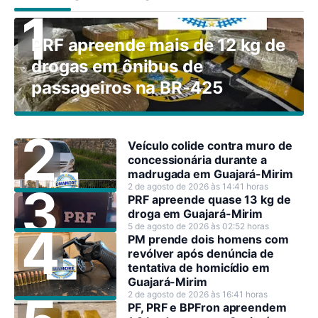
PRF apreende mais de 12 kg de
drogas em ônibus de
passageiros na BR-425
Veículo colide contra muro de
concessionária durante a
madrugada em Guajará-Mirim
2 de agosto de 2026 às 14:41 horas
PRF apreende quase 13 kg de
droga em Guajará-Mirim
5 de agosto de 2026 às 02:52 horas
PM prende dois homens com
revólver após denúncia de
tentativa de homicídio em
Guajará-Mirim
2 de agosto de 2026 às 16:41 horas
PF, PRF e BPFron apreendem