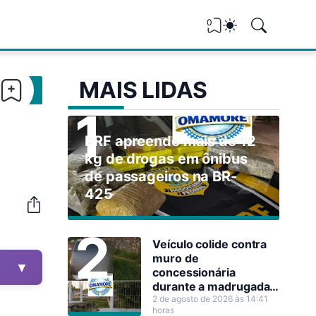
0
MAIS LIDAS
PRF apreende mais de 12
kg de drogas em ônibus
de passageiros na BR-
425
Veículo colide contra
muro de
▼
concessionária
durante a madrugada
em Guajará-Mirim
2 de agosto de 2026 às 14:41
horas