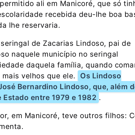
permitido ali em Manicoré, que só tin
escolaridade recebida deu-lhe boa ba
a lhe reservaria.
seringal de Zacarias Lindoso, pai de
oso naquele município no seringal
iedade daquela família, quando com
 mais velhos que ele.
Os Lindoso
sé Bernardino Lindoso, que, além d
e Estado entre 1979 e 1982
.
, em Manicoré, teve outros filhos: Ce
imenta.