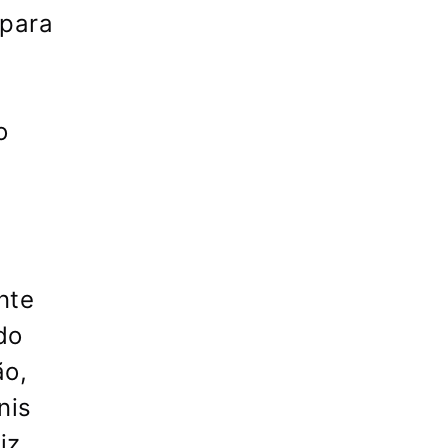
 para
o
nte
do
ão,
nis
iz,