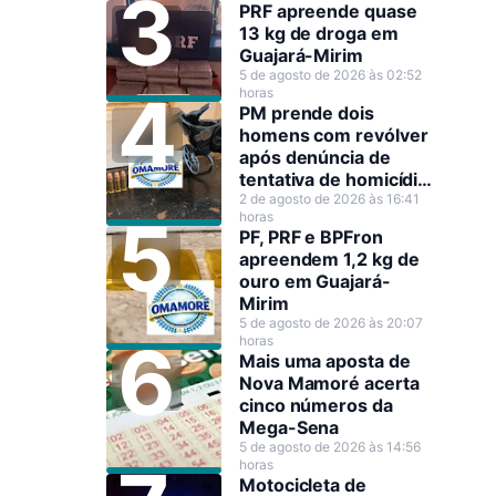
PRF apreende quase
13 kg de droga em
Guajará-Mirim
5 de agosto de 2026 às 02:52
horas
PM prende dois
homens com revólver
após denúncia de
tentativa de homicídio
em Guajará-Mirim
2 de agosto de 2026 às 16:41
horas
PF, PRF e BPFron
apreendem 1,2 kg de
ouro em Guajará-
Mirim
5 de agosto de 2026 às 20:07
horas
Mais uma aposta de
Nova Mamoré acerta
cinco números da
Mega-Sena
5 de agosto de 2026 às 14:56
horas
Motocicleta de