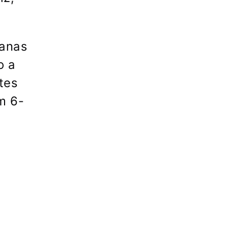
ianas
o a
tes
m 6-