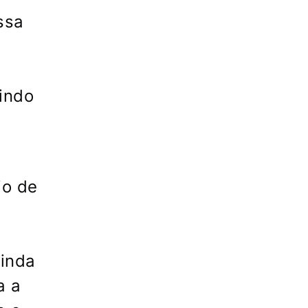
ssa
e
indo
io de
ainda
a a