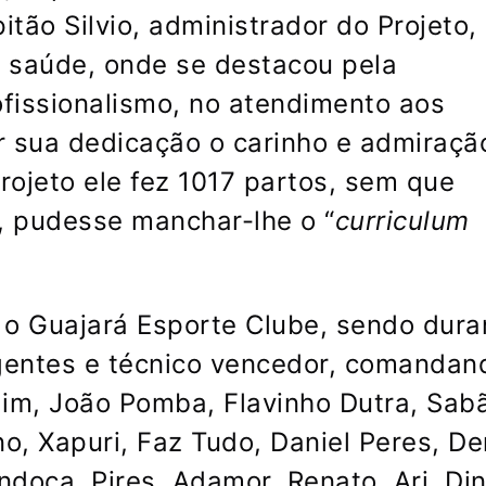
itão Silvio, administrador do Projeto,
 saúde, onde se destacou pela
fissionalismo, no atendimento aos
r sua dedicação o carinho e admiraçã
ojeto ele fez 1017 partos, sem que
, pudesse manchar-lhe o “
curriculum
 o Guajará Esporte Clube, sendo dura
igentes e técnico vencedor, comandan
lim, João Pomba, Flavinho Dutra, Sab
iano, Xapuri, Faz Tudo, Daniel Peres, De
ndoca, Pires, Adamor, Renato, Ari, Din