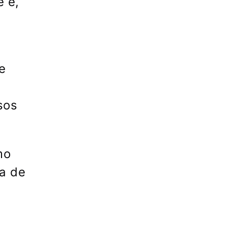
e e,
e
sos
mo
a de