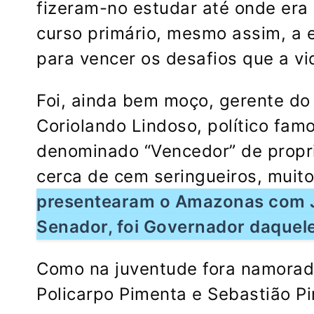
fizeram-no estudar até onde era 
curso primário, mesmo assim, a 
para vencer os desafios que a vid
Foi, ainda bem moço, gerente do 
Coriolando Lindoso, político fam
denominado “Vencedor” de propr
cerca de cem seringueiros, muito
presentearam o Amazonas com Jo
Senador, foi Governador daquel
Como na juventude fora namorador
Policarpo Pimenta e Sebastião P