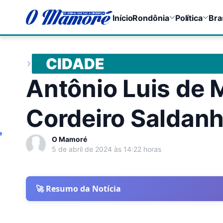
Início
Rondônia
Política
Bra
CIDADE
Antônio Luis de 
Cordeiro Saldan
e
O Mamoré
5 de abril de 2024 às 14:22 horas
🚀 Resumo da Notícia