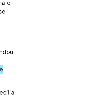
ha o
se
andou
e
cília