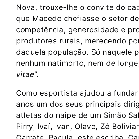
Nova, trouxe-lhe o convite do cap
que Macedo chefiasse o setor de
competência, generosidade e pro
produtores rurais, merecendo po
daquela população. Só naquele pr
nenhum natimorto, nem de longe
vitae
”.
Como esportista ajudou a fundar
anos um dos seus principais dir
atletas do naipe de um Simão Sa
Pirry, Ivaí, Ivan, Olavo, Zé Boliv
Carrate, Pacula, este escriba, Ca