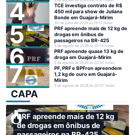
TCE investiga contrato de R$
450 mil para show de Juliana
Bonde em Guajará-Mirim
30 de julho de 2026 às 19:15 horas
PRF apreende mais de 12 kg de
drogas em ônibus de
passageiros na BR-425
5 de agosto de 2026 às 20:16 horas
PRF apreende quase 13 kg de
droga em Guajará-Mirim
5 de agosto de 2026 às 02:52 horas
PF, PRF e BPFron apreendem
1,2 kg de ouro em Guajará-
Mirim
5 de agosto de 2026 às 20:07 horas
CAPA
PRF apreende mais de 12 kg
de drogas em ônibus de
passageiros na BR-425