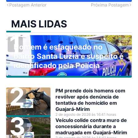
Postagem Anterior
Próxima Postagem
MAIS LIDAS
Homem é esfaqueado no
bairro Santa Luzia e suspeito é
identificado pela Polícia
PM prende dois homens com
revólver após denúncia de
tentativa de homicídio em
Guajará-Mirim
2 de agosto de 2026 às 16:41 horas
Veículo colide contra muro de
concessionária durante a
madrugada em Guajará-Mirim
2 de agosto de 2026 às 14:41 horas