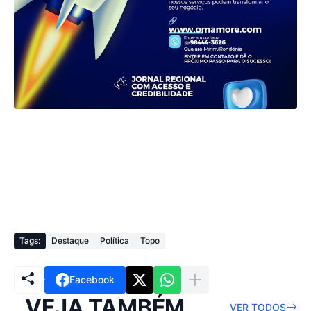
Tags:
Destaque
Política
Topo
Facebook
VEJA TAMBÉM
VER TODOS