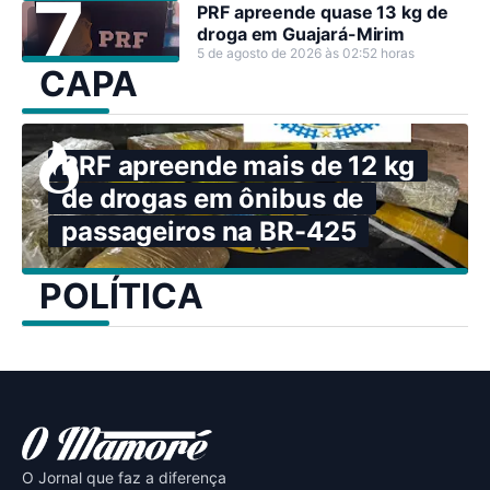
PRF apreende quase 13 kg de
droga em Guajará-Mirim
5 de agosto de 2026 às 02:52 horas
CAPA
PRF apreende mais de 12 kg
de drogas em ônibus de
passageiros na BR-425
POLÍTICA
O Jornal que faz a diferença