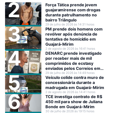
Força Tática prende jovem
guajaramirense com drogas
durante patrulhamento no
bairro Triângulo
29 de julho de 2026 às 14:31 horas
PM prende dois homens com
revólver após denúncia de
tentativa de homicídio em
Guajará-Mirim
2 de agosto de 2026 às 16:41 horas
DENARC prende investigado
por receber mais de mil
comprimidos de ecstasy
enviados pelos Correios em
Rondônia
29 de julho de 2026 às 14:49 horas
Veículo colide contra muro de
concessionária durante a
madrugada em Guajará-Mirim
2 de agosto de 2026 às 14:41 horas
TCE investiga contrato de R$
450 mil para show de Juliana
Bonde em Guajará-Mirim
30 de julho de 2026 às 19:15 horas