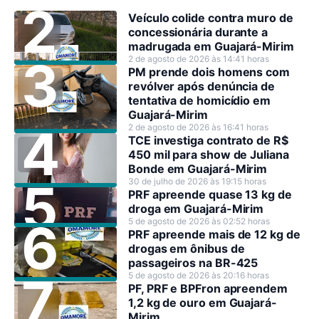
Veículo colide contra muro de
concessionária durante a
madrugada em Guajará-Mirim
2 de agosto de 2026 às 14:41 horas
PM prende dois homens com
revólver após denúncia de
tentativa de homicídio em
Guajará-Mirim
2 de agosto de 2026 às 16:41 horas
TCE investiga contrato de R$
450 mil para show de Juliana
Bonde em Guajará-Mirim
30 de julho de 2026 às 19:15 horas
PRF apreende quase 13 kg de
droga em Guajará-Mirim
5 de agosto de 2026 às 02:52 horas
PRF apreende mais de 12 kg de
drogas em ônibus de
passageiros na BR-425
5 de agosto de 2026 às 20:16 horas
PF, PRF e BPFron apreendem
1,2 kg de ouro em Guajará-
Mirim