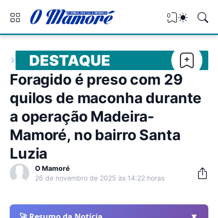
0
DESTAQUE
Foragido é preso com 29
quilos de maconha durante
a operação Madeira-
Mamoré, no bairro Santa
Luzia
O Mamoré
26 de novembro de 2025 às 14:22 horas
▼
🚀 Resumo da Notícia