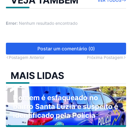
VEJA TAMBÉM
VER TODOS
Error:
Nenhum resultado encontrado
Postar um comentário (0)
Postagem Anterior
Próxima Postagem
MAIS LIDAS
Homem é esfaqueado no
bairro Santa Luzia e suspeito é
identificado pela Polícia