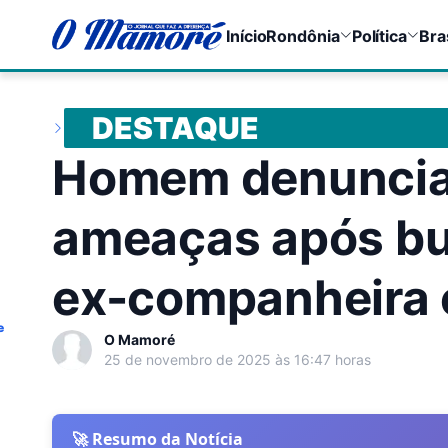
Início
Rondônia
Política
Bra
DESTAQUE
Homem denuncia
ameaças após bus
ex-companheira 
e
O Mamoré
25 de novembro de 2025 às 16:47 horas
🚀 Resumo da Notícia