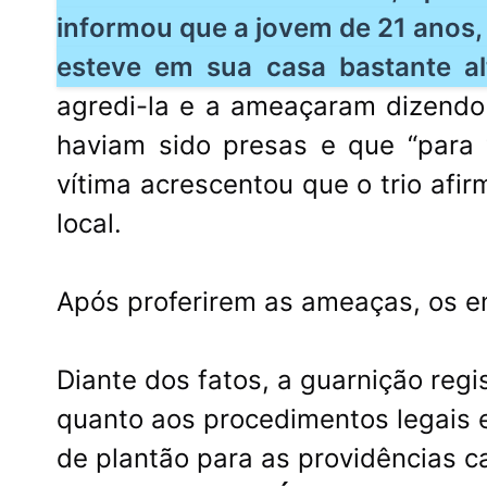
informou que a jovem de 21 ano
esteve em sua casa bastante al
agredi-la e a ameaçaram dizendo
haviam sido presas e que “para v
vítima acrescentou que o trio afi
local.
Após proferirem as ameaças, os en
Diante dos fatos, a guarnição regi
quanto aos procedimentos legais 
de plantão para as providências ca