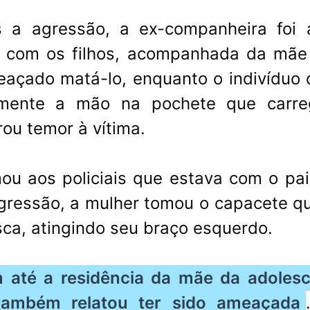
s a agressão, a ex-companheira foi 
a com os filhos, acompanhada da mãe
eaçado matá-lo, enquanto o indivíduo 
amente a mão na pochete que carre
ou temor à vítima.
ou aos policiais que estava com o pai
agressão, a mulher tomou o capacete qu
ca, atingindo seu braço esquerdo.
m até a residência da mãe da adolesc
ambém relatou ter sido ameaçada