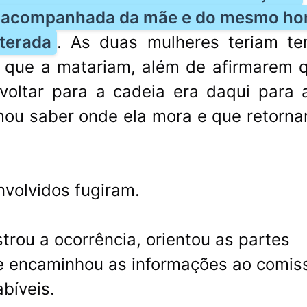
s, acompanhada da mãe e do mesmo h
terada
. As duas mulheres teriam te
 que a matariam, além de afirmarem q
oltar para a cadeia era daqui para al
rmou saber onde ela mora e que retorna
volvidos fugiram.
strou a ocorrência, orientou as partes
e encaminhou as informações ao comis
bíveis.