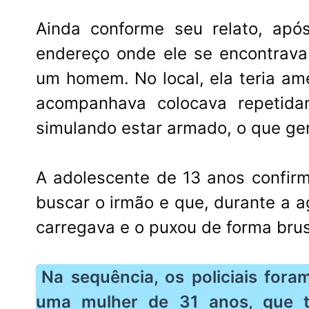
Ainda conforme seu relato, apó
endereço onde ele se encontrav
um homem. No local, ela teria am
acompanhava colocava repetid
simulando estar armado, o que ger
A adolescente de 13 anos confirm
buscar o irmão e que, durante a 
carregava e o puxou de forma brus
Na sequência, os policiais fora
uma mulher de 31 anos, que t