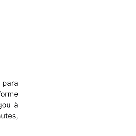
 para
forme
gou à
utes,