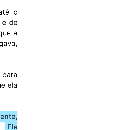
até o
 e de
que a
gava,
 para
e ela
ente,
.
Ela