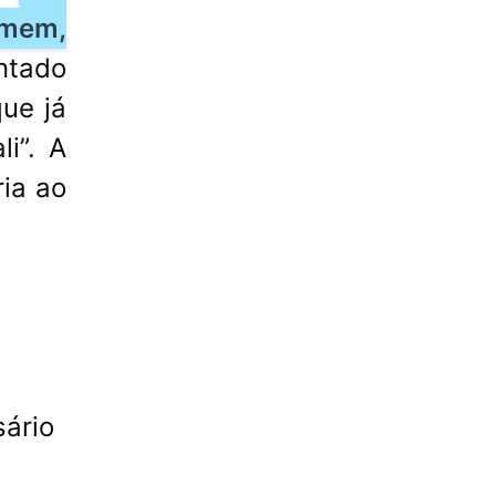
omem,
ntado
ue já
i”. A
ria ao
sário