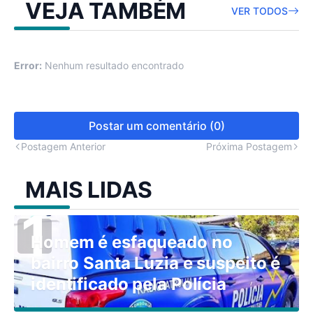
VEJA TAMBÉM
VER TODOS
Error:
Nenhum resultado encontrado
Postar um comentário (0)
Postagem Anterior
Próxima Postagem
MAIS LIDAS
Homem é esfaqueado no
bairro Santa Luzia e suspeito é
identificado pela Polícia