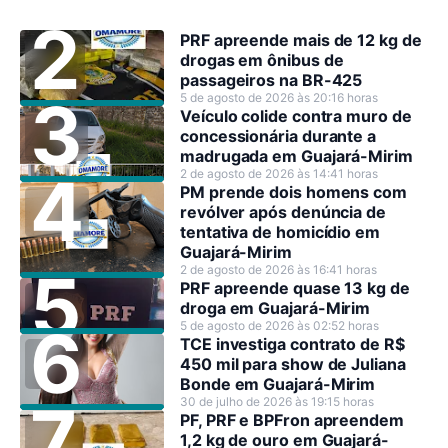
PRF apreende mais de 12 kg de
drogas em ônibus de
passageiros na BR-425
5 de agosto de 2026 às 20:16 horas
Veículo colide contra muro de
concessionária durante a
madrugada em Guajará-Mirim
2 de agosto de 2026 às 14:41 horas
PM prende dois homens com
revólver após denúncia de
tentativa de homicídio em
Guajará-Mirim
2 de agosto de 2026 às 16:41 horas
PRF apreende quase 13 kg de
droga em Guajará-Mirim
5 de agosto de 2026 às 02:52 horas
TCE investiga contrato de R$
450 mil para show de Juliana
Bonde em Guajará-Mirim
30 de julho de 2026 às 19:15 horas
PF, PRF e BPFron apreendem
1,2 kg de ouro em Guajará-