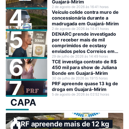
Guajará-Mirim
2 de agosto de 2026 às 16:41 horas
Veículo colide contra muro de
concessionária durante a
madrugada em Guajará-Mirim
2 de agosto de 2026 às 14:41 horas
DENARC prende investigado
por receber mais de mil
comprimidos de ecstasy
enviados pelos Correios em
Rondônia
29 de julho de 2026 às 14:49 horas
TCE investiga contrato de R$
450 mil para show de Juliana
Bonde em Guajará-Mirim
30 de julho de 2026 às 19:15 horas
PRF apreende quase 13 kg de
droga em Guajará-Mirim
5 de agosto de 2026 às 02:52 horas
CAPA
PRF apreende mais de 12 kg