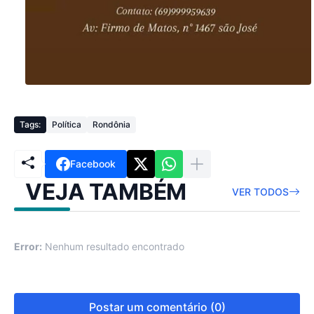
Tags:
Política
Rondônia
Facebook
VEJA TAMBÉM
VER TODOS
Error:
Nenhum resultado encontrado
Postar um comentário (0)