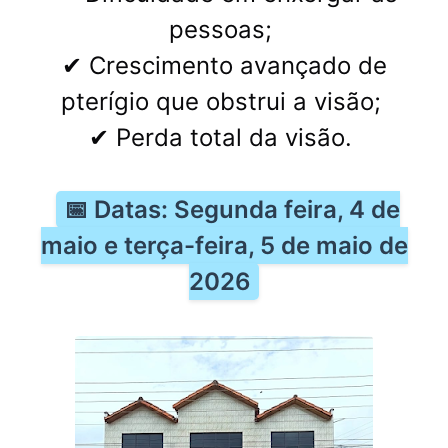
pessoas;
✔ Crescimento avançado de
pterígio que obstrui a visão;
✔ Perda total da visão.
📅 Datas: Segunda feira, 4 de
maio e terça-feira, 5 de maio de
2026