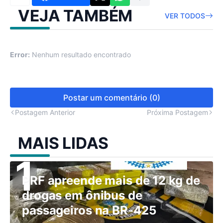
VEJA TAMBÉM
VER TODOS
Error:
Nenhum resultado encontrado
Postar um comentário (0)
Postagem Anterior
Próxima Postagem
MAIS LIDAS
PRF apreende mais de 12 kg de
drogas em ônibus de
passageiros na BR-425