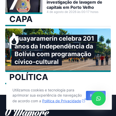
investigação de lavagem de
capitais em Porto Velho
4 de agosto de 2026 às 00:17 horas
CAPA
Guayaramerín celebra 201
anos da Independência da
Bolívia com programação
cívico-cultural
POLÍTICA
Utilizamos cookies e tecnologia para
aprimorar sua experiência de navegação
Fechar
de acordo com a
Política de Privacidade