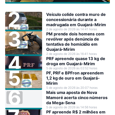
Veículo colide contra muro de
concessionária durante a
madrugada em Guajará-Mirim
2 de agosto de 2026 às 14:41 horas
PM prende dois homens com
revólver após denúncia de
tentativa de homicídio em
Guajará-Mirim
2 de agosto de 2026 às 16:41 horas
PRF apreende quase 13 kg de
droga em Guajará-Mirim
5 de agosto de 2026 às 02:52 horas
PF, PRF e BPFron apreendem
1,2 kg de ouro em Guajará-
Mirim
5 de agosto de 2026 às 20:07 horas
Mais uma aposta de Nova
Mamoré acerta cinco números
da Mega-Sena
5 de agosto de 2026 às 14:56 horas
PF apreende R$ 2 milhões em