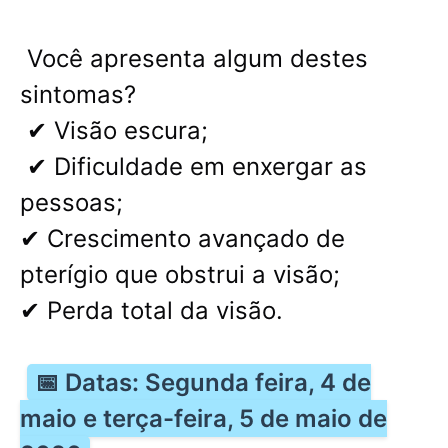
Você apresenta algum destes
sintomas?
✔ Visão escura;
✔ Dificuldade em enxergar as
pessoas;
✔ Crescimento avançado de
pterígio que obstrui a visão;
✔ Perda total da visão.
📅 Datas: Segunda feira, 4 de
maio e terça-feira, 5 de maio de