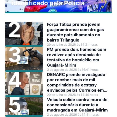
identificado pela Polícia
Força Tática prende jovem
guajaramirense com drogas
durante patrulhamento no
bairro Triângulo
29 de julho de 2026 às 14:31 horas
PM prende dois homens com
revólver após denúncia de
tentativa de homicídio em
Guajará-Mirim
2 de agosto de 2026 às 16:41 horas
DENARC prende investigado
por receber mais de mil
comprimidos de ecstasy
enviados pelos Correios em
Rondônia
29 de julho de 2026 às 14:49 horas
Veículo colide contra muro de
concessionária durante a
madrugada em Guajará-Mirim
2 de agosto de 2026 às 14:41 horas