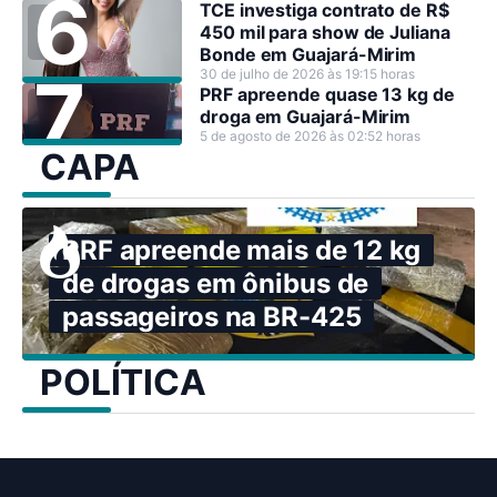
TCE investiga contrato de R$
450 mil para show de Juliana
Bonde em Guajará-Mirim
30 de julho de 2026 às 19:15 horas
PRF apreende quase 13 kg de
droga em Guajará-Mirim
5 de agosto de 2026 às 02:52 horas
CAPA
PRF apreende mais de 12 kg
de drogas em ônibus de
passageiros na BR-425
POLÍTICA