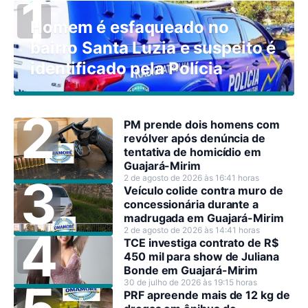
Homem é esfaqueado no
bairro Santa Luzia e suspeito é
identificado pela Polícia
PM prende dois homens com
revólver após denúncia de
tentativa de homicídio em
Guajará-Mirim
2 de agosto de 2026 às 16:41 horas
Veículo colide contra muro de
concessionária durante a
madrugada em Guajará-Mirim
2 de agosto de 2026 às 14:41 horas
TCE investiga contrato de R$
450 mil para show de Juliana
Bonde em Guajará-Mirim
30 de julho de 2026 às 19:15 horas
PRF apreende mais de 12 kg de