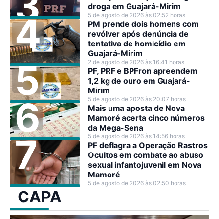
droga em Guajará-Mirim
5 de agosto de 2026 às 02:52 horas
PM prende dois homens com
revólver após denúncia de
tentativa de homicídio em
Guajará-Mirim
2 de agosto de 2026 às 16:41 horas
PF, PRF e BPFron apreendem
1,2 kg de ouro em Guajará-
Mirim
5 de agosto de 2026 às 20:07 horas
Mais uma aposta de Nova
Mamoré acerta cinco números
da Mega-Sena
5 de agosto de 2026 às 14:56 horas
PF deflagra a Operação Rastros
Ocultos em combate ao abuso
sexual infantojuvenil em Nova
Mamoré
5 de agosto de 2026 às 02:50 horas
CAPA