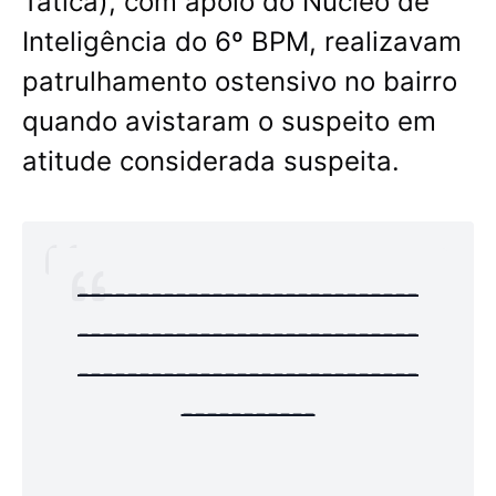
Tática), com apoio do Núcleo de
Inteligência do 6º BPM, realizavam
patrulhamento ostensivo no bairro
quando avistaram o suspeito em
atitude considerada suspeita.
----------------------------
----------------------------
----------------------------
-----------