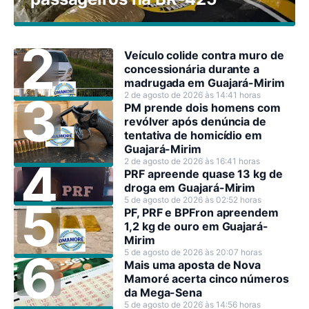
Veículo colide contra muro de
concessionária durante a
madrugada em Guajará-Mirim
2 de agosto de 2026 às 14:41 horas
PM prende dois homens com
revólver após denúncia de
tentativa de homicídio em
Guajará-Mirim
2 de agosto de 2026 às 16:41 horas
PRF apreende quase 13 kg de
droga em Guajará-Mirim
5 de agosto de 2026 às 02:52 horas
PF, PRF e BPFron apreendem
1,2 kg de ouro em Guajará-
Mirim
5 de agosto de 2026 às 20:07 horas
Mais uma aposta de Nova
Mamoré acerta cinco números
da Mega-Sena
5 de agosto de 2026 às 14:56 horas