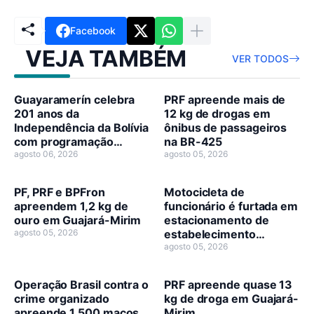
Facebook
VEJA TAMBÉM
VER TODOS
Guayaramerín celebra
PRF apreende mais de
201 anos da
12 kg de drogas em
Independência da Bolívia
ônibus de passageiros
com programação
na BR-425
cívico-cultural
agosto 06, 2026
agosto 05, 2026
PF, PRF e BPFron
Motocicleta de
apreendem 1,2 kg de
funcionário é furtada em
ouro em Guajará-Mirim
estacionamento de
agosto 05, 2026
estabelecimento
comercial
agosto 05, 2026
Operação Brasil contra o
PRF apreende quase 13
crime organizado
kg de droga em Guajará-
apreende 1.500 maços
Mirim