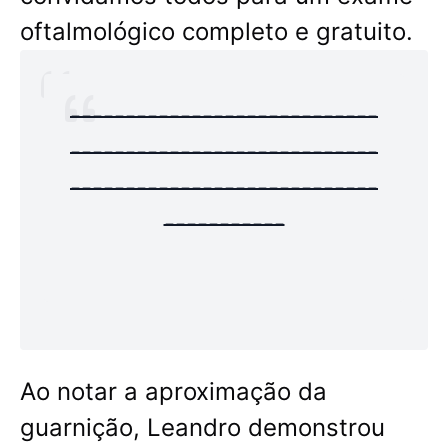
oftalmológico completo e gratuito.
----------------------------
----------------------------
----------------------------
-----------
Ao notar a aproximação da
guarnição, Leandro demonstrou