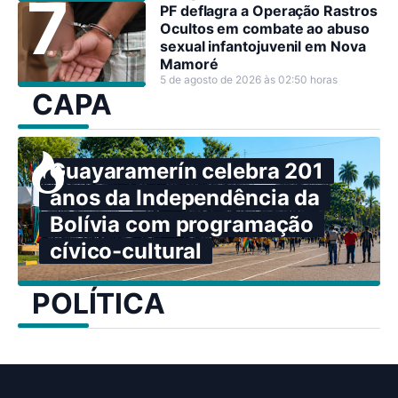
PF deflagra a Operação Rastros
Ocultos em combate ao abuso
sexual infantojuvenil em Nova
Mamoré
5 de agosto de 2026 às 02:50 horas
CAPA
Guayaramerín celebra 201
anos da Independência da
Bolívia com programação
cívico-cultural
POLÍTICA