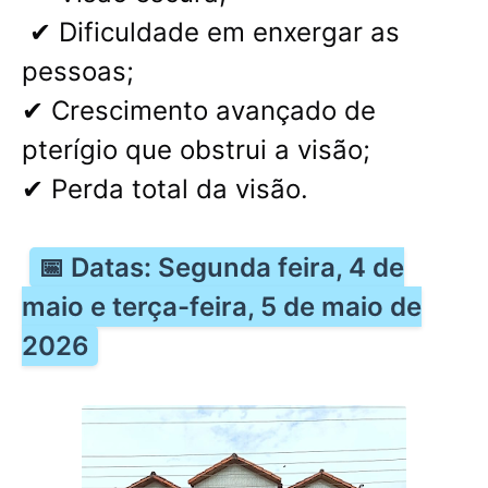
✔ Dificuldade em enxergar as
pessoas;
✔ Crescimento avançado de
pterígio que obstrui a visão;
✔ Perda total da visão.
📅 Datas: Segunda feira, 4 de
maio e terça-feira, 5 de maio de
2026