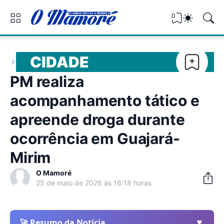
0
CIDADE
PM realiza
acompanhamento tático e
apreende droga durante
ocorrência em Guajará-
Mirim
O Mamoré
25 de maio de 2026 às 16:18 horas
▼
🚀 Resumo da Notícia