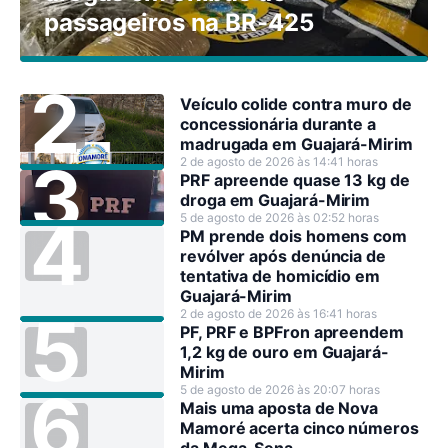
passageiros na BR-425
Veículo colide contra muro de
concessionária durante a
madrugada em Guajará-Mirim
2 de agosto de 2026 às 14:41 horas
PRF apreende quase 13 kg de
droga em Guajará-Mirim
5 de agosto de 2026 às 02:52 horas
PM prende dois homens com
revólver após denúncia de
tentativa de homicídio em
Guajará-Mirim
2 de agosto de 2026 às 16:41 horas
PF, PRF e BPFron apreendem
1,2 kg de ouro em Guajará-
Mirim
5 de agosto de 2026 às 20:07 horas
Mais uma aposta de Nova
Mamoré acerta cinco números
da Mega-Sena