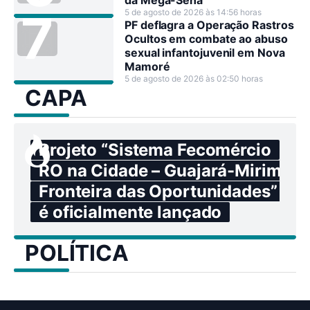
5 de agosto de 2026 às 14:56 horas
PF deflagra a Operação Rastros
Ocultos em combate ao abuso
sexual infantojuvenil em Nova
Mamoré
5 de agosto de 2026 às 02:50 horas
CAPA
Projeto “Sistema Fecomércio
RO na Cidade – Guajará-Mirim:
Fronteira das Oportunidades”
é oficialmente lançado
POLÍTICA