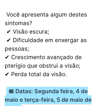
Você apresenta algum destes
sintomas?
✔ Visão escura;
✔ Dificuldade em enxergar as
pessoas;
✔ Crescimento avançado de
pterígio que obstrui a visão;
✔ Perda total da visão.
📅 Datas: Segunda feira, 4 de
maio e terça-feira, 5 de maio de