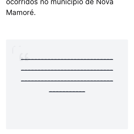
ocorridos no município de Nova
Mamoré.
----------------------------
----------------------------
----------------------------
-----------