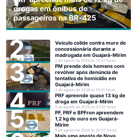
drogas em ônibus de
passageiros na BR-425
Veículo colide contra muro de
concessionária durante a
madrugada em Guajará-Mirim
2 de agosto de 2026 às 14:41 horas
PM prende dois homens com
revólver após denúncia de
tentativa de homicídio em
Guajará-Mirim
2 de agosto de 2026 às 16:41 horas
PRF apreende quase 13 kg de
droga em Guajará-Mirim
5 de agosto de 2026 às 02:52 horas
PF, PRF e BPFron apreendem
1,2 kg de ouro em Guajará-
Mirim
5 de agosto de 2026 às 20:07 horas
Mais uma aposta de Nova