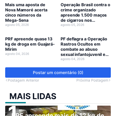
Mais uma aposta de
Operação Brasil contra o
Nova Mamoré acerta
crime organizado
cinco números da
apreende 1.500 maços
Mega-Sena
de cigarros nos
agosto 05, 2026
municípios de Guajará-
agosto 05, 2026
Mirim e Nova Mamoré
PRF apreende quase 13
PF deflagra a Operação
kg de droga em Guajará-
Rastros Ocultos em
Mirim
combate ao abuso
agosto 04, 2026
sexual infantojuvenil em
Nova Mamoré
agosto 04, 2026
Postar um comentário (0)
Postagem Anterior
Próxima Postagem
MAIS LIDAS
PRF apreende mais de 12 kg de