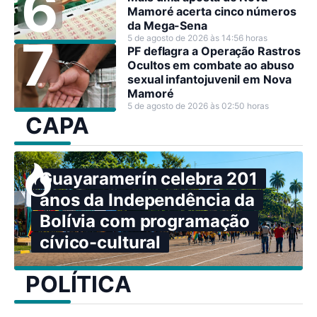
Mamoré acerta cinco números
da Mega-Sena
5 de agosto de 2026 às 14:56 horas
PF deflagra a Operação Rastros
Ocultos em combate ao abuso
sexual infantojuvenil em Nova
Mamoré
5 de agosto de 2026 às 02:50 horas
CAPA
Guayaramerín celebra 201
anos da Independência da
Bolívia com programação
cívico-cultural
POLÍTICA