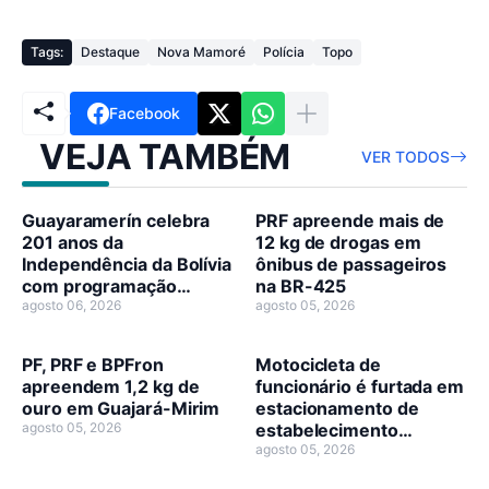
Tags:
Destaque
Nova Mamoré
Polícia
Topo
Facebook
VEJA TAMBÉM
VER TODOS
Guayaramerín celebra
PRF apreende mais de
201 anos da
12 kg de drogas em
Independência da Bolívia
ônibus de passageiros
com programação
na BR-425
cívico-cultural
agosto 06, 2026
agosto 05, 2026
PF, PRF e BPFron
Motocicleta de
apreendem 1,2 kg de
funcionário é furtada em
ouro em Guajará-Mirim
estacionamento de
agosto 05, 2026
estabelecimento
comercial
agosto 05, 2026