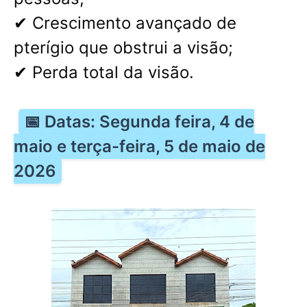
✔ Crescimento avançado de
pterígio que obstrui a visão;
✔ Perda total da visão.
📅 Datas: Segunda feira, 4 de
maio e terça-feira, 5 de maio de
2026