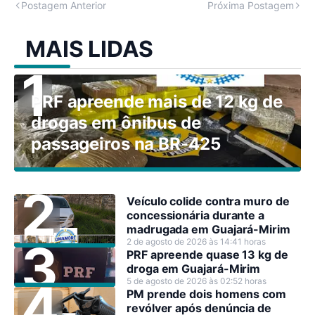
Postagem Anterior
Próxima Postagem
MAIS LIDAS
PRF apreende mais de 12 kg de
drogas em ônibus de
passageiros na BR-425
Veículo colide contra muro de
concessionária durante a
madrugada em Guajará-Mirim
2 de agosto de 2026 às 14:41 horas
PRF apreende quase 13 kg de
droga em Guajará-Mirim
5 de agosto de 2026 às 02:52 horas
PM prende dois homens com
revólver após denúncia de