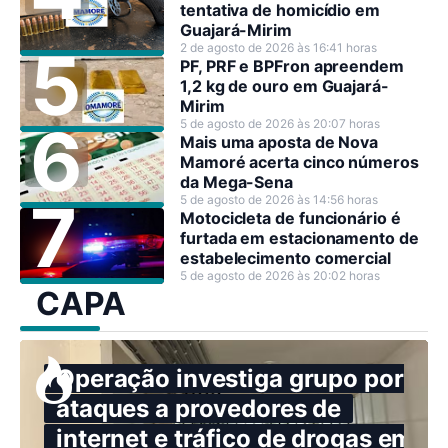
tentativa de homicídio em
Guajará-Mirim
2 de agosto de 2026 às 16:41 horas
PF, PRF e BPFron apreendem
1,2 kg de ouro em Guajará-
Mirim
5 de agosto de 2026 às 20:07 horas
Mais uma aposta de Nova
Mamoré acerta cinco números
da Mega-Sena
5 de agosto de 2026 às 14:56 horas
Motocicleta de funcionário é
furtada em estacionamento de
estabelecimento comercial
5 de agosto de 2026 às 20:02 horas
CAPA
Operação investiga grupo por
ataques a provedores de
internet e tráfico de drogas em