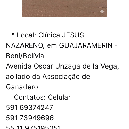
📍 Local: Clínica JESUS ​​
NAZARENO, em GUAJARAMERIN -
Beni/Bolívia
Avenida Oscar Unzaga de la Vega,
ao lado da Associação de
Ganadero.
Contatos: Celular
591 69374247
591 73949696
55 11 975195051