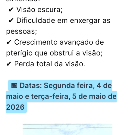
✔ Visão escura;
✔ Dificuldade em enxergar as
pessoas;
✔ Crescimento avançado de
pterígio que obstrui a visão;
✔ Perda total da visão.
📅 Datas: Segunda feira, 4 de
maio e terça-feira, 5 de maio de
2026