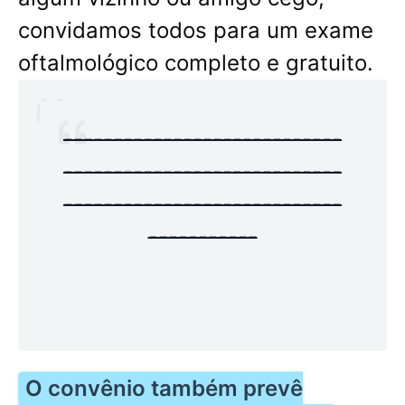
convidamos todos para um exame
oftalmológico completo e gratuito.
----------------------------
----------------------------
----------------------------
-----------
O convênio também prevê