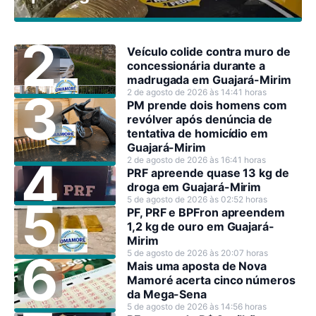
Veículo colide contra muro de
concessionária durante a
madrugada em Guajará-Mirim
2 de agosto de 2026 às 14:41 horas
PM prende dois homens com
revólver após denúncia de
tentativa de homicídio em
Guajará-Mirim
2 de agosto de 2026 às 16:41 horas
PRF apreende quase 13 kg de
droga em Guajará-Mirim
5 de agosto de 2026 às 02:52 horas
PF, PRF e BPFron apreendem
1,2 kg de ouro em Guajará-
Mirim
5 de agosto de 2026 às 20:07 horas
Mais uma aposta de Nova
Mamoré acerta cinco números
da Mega-Sena
5 de agosto de 2026 às 14:56 horas