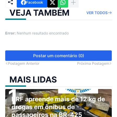
Facebook
VEJA TAMBÉM
VER TODOS
Error:
Nenhum resultado encontrado
Postar um comentário (0)
Postagem Anterior
Próxima Postagem
MAIS LIDAS
PRF apreende mais de 12 kg de
drogas em ônibus de
passageiros na BR-425