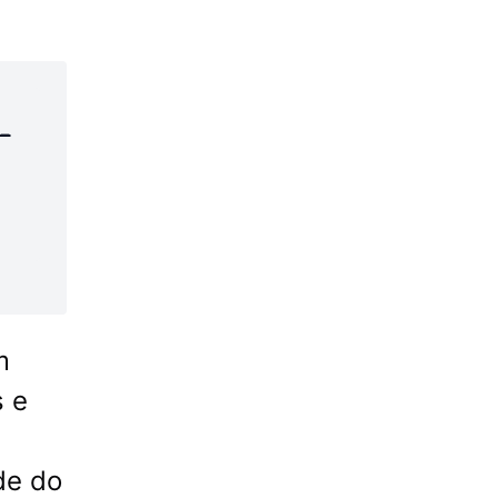
-
m
s e
de do