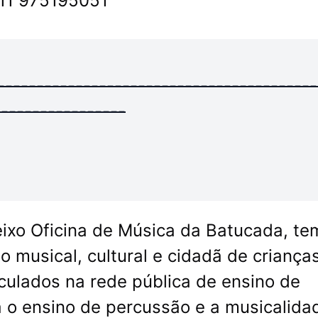
11 975195051
-----------------------------------------
-----------------
eixo Oficina de Música da Batucada, te
 musical, cultural e cidadã de criança
culados na rede pública de ensino de
ará o ensino de percussão e a musicalida