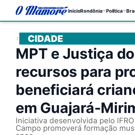
Início
Rondônia
Política
Bra
CIDADE
MPT e Justiça do
recursos para pro
beneficiará cria
em Guajará-Miri
Iniciativa desenvolvida pelo IFR
Campo promoverá formação music