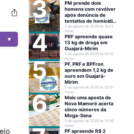
PM prende dois
homens com revólver
após denúncia de
tentativa de homicídio
em Guajará-Mirim
2 de agosto de 2026 às 16:41
horas
PRF apreende quase
▼
13 kg de droga em
Guajará-Mirim
5 de agosto de 2026 às 02:52
horas
PF, PRF e BPFron
apreendem 1,2 kg de
ouro em Guajará-
Mirim
5 de agosto de 2026 às 20:07
horas
Mais uma aposta de
Nova Mamoré acerta
cinco números da
Mega-Sena
5 de agosto de 2026 às 14:56
horas
eio
PF apreende R$ 2