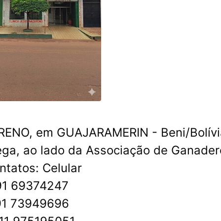
ZARENO, em GUAJARAMERIN - Beni/Bolívi
ega, ao lado da Associação de Ganader
ntatos: Celular
91 69374247
91 73949696