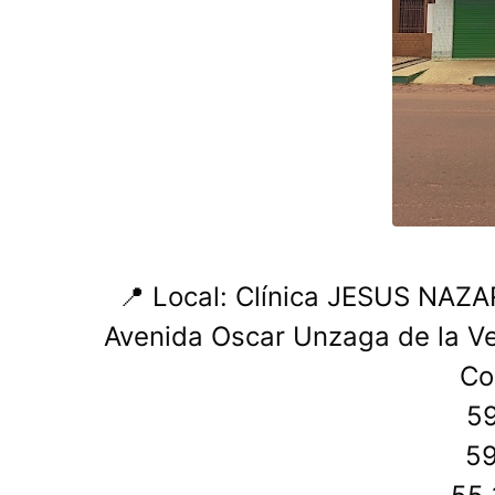
📍 Local: Clínica JESUS ​​NA
Avenida Oscar Unzaga de la V
Co
5
5