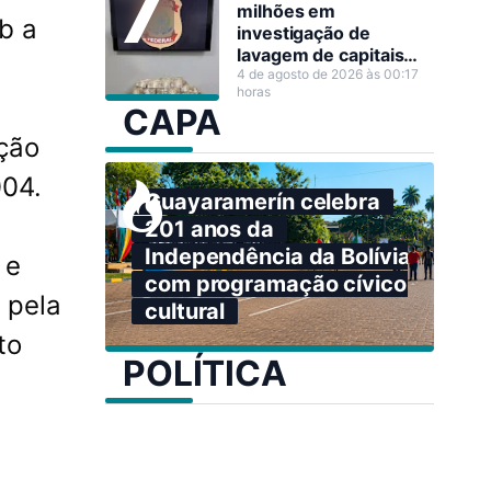
milhões em
b a
investigação de
lavagem de capitais
em Porto Velho
4 de agosto de 2026 às 00:17
horas
CAPA
ção
004.
Guayaramerín celebra
201 anos da
Independência da Bolívia
 e
com programação cívico-
 pela
cultural
to
POLÍTICA