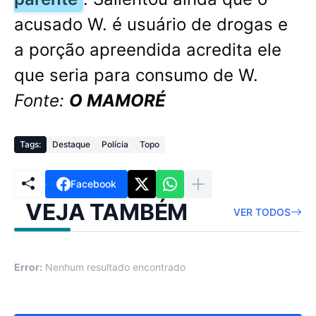
acusado W. é usuário de drogas e
a porção apreendida acredita ele
que seria para consumo de W.
Fonte:
O MAMORÉ
Tags:
Destaque
Polícia
Topo
Facebook
VEJA TAMBÉM
VER TODOS
Error:
Nenhum resultado encontrado