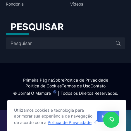
Rondônia
Vídeos
PESQUISAR
Primeira Página
Sobre
Política de Privacidade
Política de Cookies
Termos de Uso
Contato
©
Jornal O Mamoré
| Todos os Direitos Reservados.
Utilizamos cookies e tecnologia para
aprimorar sua experiência de navegação
Fechar
Site desenvolvido por:
de acordo com a
Política de Privacidade
Harlley Rebouças