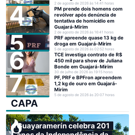
2 de agosto de 2026 às 14:41 horas
PM prende dois homens com
revólver após denúncia de
tentativa de homicídio em
Guajará-Mirim
2 de agosto de 2026 às 16:41 horas
PRF apreende quase 13 kg de
droga em Guajará-Mirim
5 de agosto de 2026 às 02:52 horas
TCE investiga contrato de R$
450 mil para show de Juliana
Bonde em Guajará-Mirim
30 de julho de 2026 às 19:15 horas
PF, PRF e BPFron apreendem
1,2 kg de ouro em Guajará-
Mirim
5 de agosto de 2026 às 20:07 horas
CAPA
Guayaramerín celebra 201
anos da Independência da