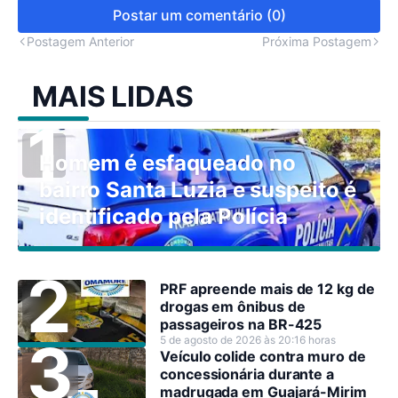
Postar um comentário (0)
Postagem Anterior
Próxima Postagem
MAIS LIDAS
Homem é esfaqueado no
bairro Santa Luzia e suspeito é
identificado pela Polícia
PRF apreende mais de 12 kg de
drogas em ônibus de
passageiros na BR-425
5 de agosto de 2026 às 20:16 horas
Veículo colide contra muro de
concessionária durante a
madrugada em Guajará-Mirim