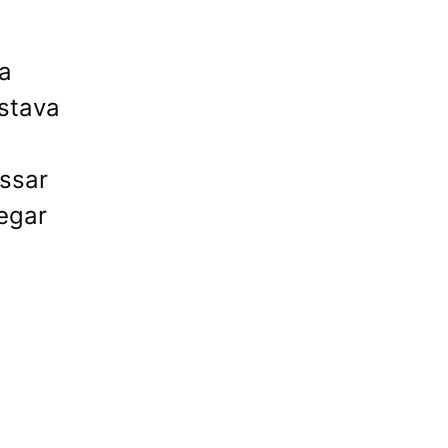
 a
estava
essar
egar