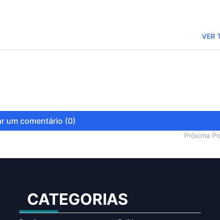
VER 
r um comentário (0)
Próxima P
CATEGORIAS