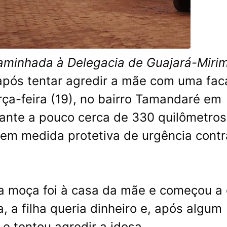
caminhada à Delegacia de Guajará-Miri
após tentar agredir a mãe com uma fac
ça-feira (19), no bairro Tamandaré em
tante a pouco cerca de 330 quilômetros
 tem medida protetiva de urgência contr
a moça foi à casa da mãe e começou a 
, a filha queria dinheiro e, após algum
 e tentou agredir a idosa.