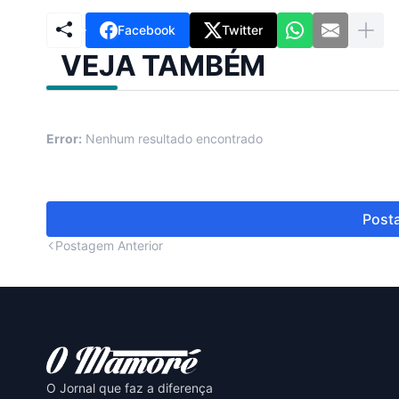
Facebook
Twitter
VEJA TAMBÉM
Error:
Nenhum resultado encontrado
Posta
Postagem Anterior
O Jornal que faz a diferença