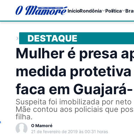
Início
Rondônia
Política
Bra
DESTAQUE
Mulher é presa a
medida protetiv
faca em Guajará
Suspeita foi imobilizada por net
Mãe contou aos policiais que pos
filha.
e
O Mamoré
21 de fevereiro de 2019 às 00:31 horas