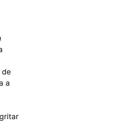
m
a
 de
a a
gritar