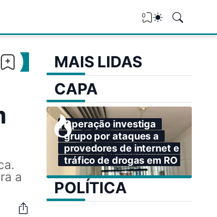
0
MAIS LIDAS
CAPA
m
Operação investiga
grupo por ataques a
provedores de internet e
tráfico de drogas em RO
ca.
ra a
POLÍTICA