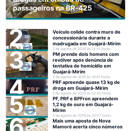
passageiros na BR-425
Veículo colide contra muro de
concessionária durante a
madrugada em Guajará-Mirim
2 de agosto de 2026 às 14:41 horas
PM prende dois homens com
revólver após denúncia de
tentativa de homicídio em
Guajará-Mirim
2 de agosto de 2026 às 16:41 horas
PRF apreende quase 13 kg de
droga em Guajará-Mirim
5 de agosto de 2026 às 02:52 horas
PF, PRF e BPFron apreendem
1,2 kg de ouro em Guajará-
Mirim
5 de agosto de 2026 às 20:07 horas
Mais uma aposta de Nova
Mamoré acerta cinco números