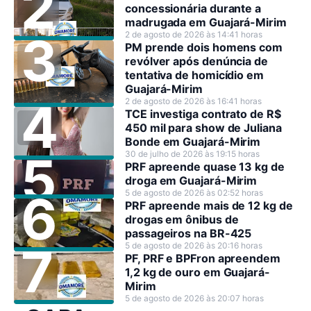
concessionária durante a
madrugada em Guajará-Mirim
2 de agosto de 2026 às 14:41 horas
PM prende dois homens com
revólver após denúncia de
tentativa de homicídio em
Guajará-Mirim
2 de agosto de 2026 às 16:41 horas
TCE investiga contrato de R$
450 mil para show de Juliana
Bonde em Guajará-Mirim
30 de julho de 2026 às 19:15 horas
PRF apreende quase 13 kg de
droga em Guajará-Mirim
5 de agosto de 2026 às 02:52 horas
PRF apreende mais de 12 kg de
drogas em ônibus de
passageiros na BR-425
5 de agosto de 2026 às 20:16 horas
PF, PRF e BPFron apreendem
1,2 kg de ouro em Guajará-
Mirim
5 de agosto de 2026 às 20:07 horas