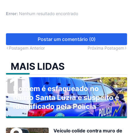
Error:
Nenhum resultado encontrado
Postar um comentário (0)
Postagem Anterior
Próxima Postagem
MAIS LIDAS
Homem é esfaqueado no
bairro Santa Luzia e suspeito é
identificado pela Polícia
Veículo colide contra muro de