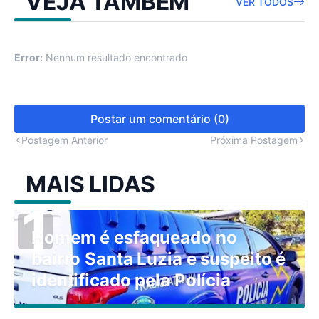
VEJA TAMBÉM
VER TODOS
Error:
Nenhum resultado encontrado
Postar um comentário (0)
Postagem Anterior
Próxima Postagem
MAIS LIDAS
Homem é esfaqueado no
bairro Santa Luzia e suspeito é
identificado pela Polícia