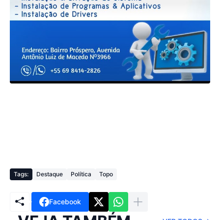
Tags:
Destaque
Política
Topo
Facebook