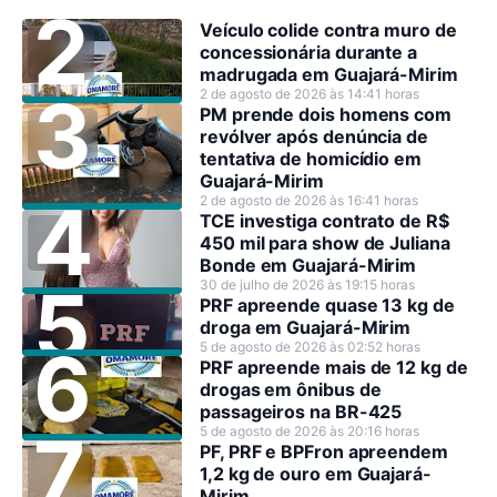
Veículo colide contra muro de
concessionária durante a
madrugada em Guajará-Mirim
2 de agosto de 2026 às 14:41 horas
PM prende dois homens com
revólver após denúncia de
tentativa de homicídio em
Guajará-Mirim
2 de agosto de 2026 às 16:41 horas
TCE investiga contrato de R$
450 mil para show de Juliana
Bonde em Guajará-Mirim
30 de julho de 2026 às 19:15 horas
PRF apreende quase 13 kg de
droga em Guajará-Mirim
5 de agosto de 2026 às 02:52 horas
PRF apreende mais de 12 kg de
drogas em ônibus de
passageiros na BR-425
5 de agosto de 2026 às 20:16 horas
PF, PRF e BPFron apreendem
1,2 kg de ouro em Guajará-
Mirim