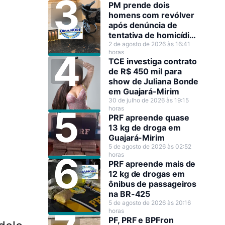
PM prende dois
homens com revólver
após denúncia de
tentativa de homicídio
em Guajará-Mirim
2 de agosto de 2026 às 16:41
horas
TCE investiga contrato
de R$ 450 mil para
show de Juliana Bonde
em Guajará-Mirim
30 de julho de 2026 às 19:15
horas
PRF apreende quase
13 kg de droga em
Guajará-Mirim
5 de agosto de 2026 às 02:52
horas
PRF apreende mais de
12 kg de drogas em
ônibus de passageiros
na BR-425
5 de agosto de 2026 às 20:16
a
horas
PF, PRF e BPFron