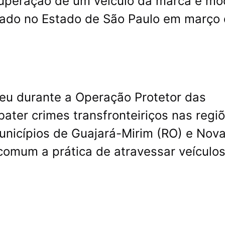
recuperação de um veículo da marca e mo
tado no Estado de São Paulo em março
eu durante a Operação Protetor das
bater crimes transfronteiriços nas regi
municípios de Guajará-Mirim (RO) e Nov
comum a prática de atravessar veículo