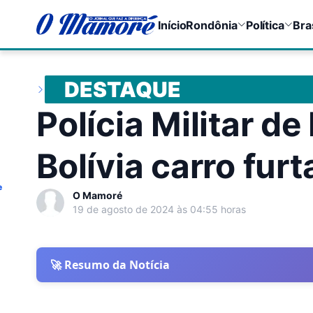
Início
Rondônia
Política
Bra
DESTAQUE
Polícia Militar d
Bolívia carro fur
e
O Mamoré
19 de agosto de 2024 às 04:55 horas
🚀 Resumo da Notícia