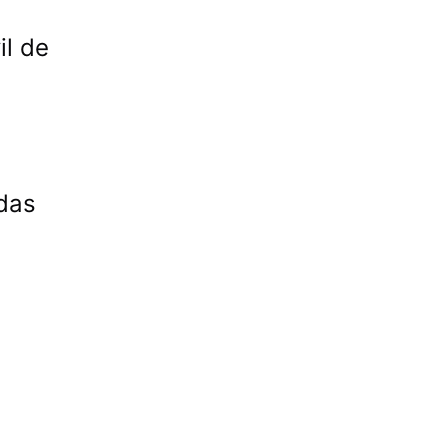
il de
das