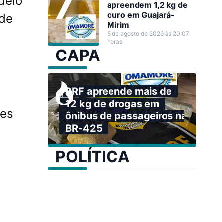
delo
apreendem 1,2 kg de
ouro em Guajará-
 de
Mirim
5 de agosto de 2026 às 20:07
horas
CAPA
PRF apreende mais de
12 kg de drogas em
ões
ônibus de passageiros na
BR-425
a
s
POLÍTICA