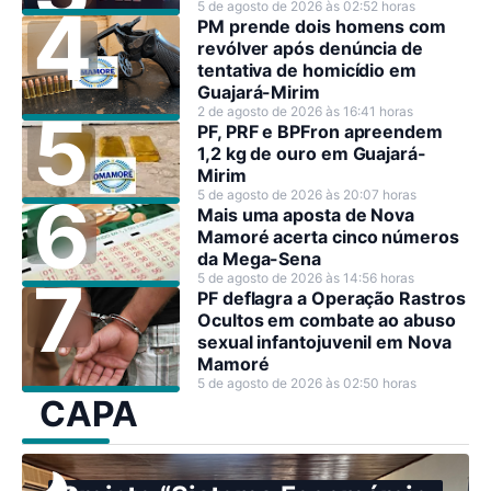
5 de agosto de 2026 às 02:52 horas
PM prende dois homens com
revólver após denúncia de
tentativa de homicídio em
Guajará-Mirim
2 de agosto de 2026 às 16:41 horas
PF, PRF e BPFron apreendem
1,2 kg de ouro em Guajará-
Mirim
5 de agosto de 2026 às 20:07 horas
Mais uma aposta de Nova
Mamoré acerta cinco números
da Mega-Sena
5 de agosto de 2026 às 14:56 horas
PF deflagra a Operação Rastros
Ocultos em combate ao abuso
sexual infantojuvenil em Nova
Mamoré
5 de agosto de 2026 às 02:50 horas
CAPA