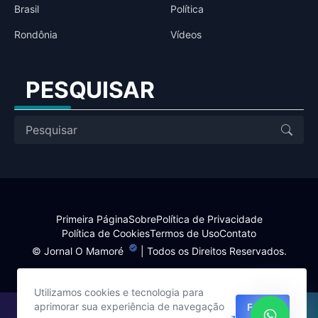
Brasil
Política
Rondônia
Vídeos
PESQUISAR
Primeira Página
Sobre
Política de Privacidade
Política de Cookies
Termos de Uso
Contato
©
Jornal O Mamoré
| Todos os Direitos Reservados.
Utilizamos cookies e tecnologia para
aprimorar sua experiência de navegação
Fechar
Site desenvolvido por: