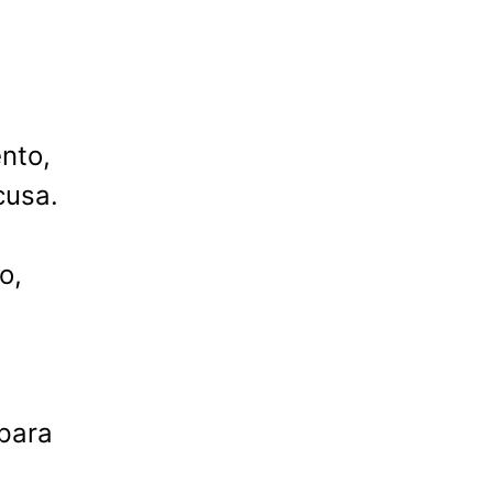
nto,
cusa.
o,
 para