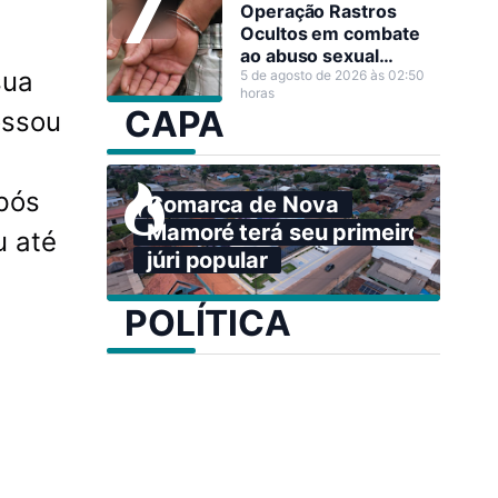
Operação Rastros
Ocultos em combate
ao abuso sexual
sua
infantojuvenil em Nova
5 de agosto de 2026 às 02:50
horas
Mamoré
CAPA
ossou
pós
Comarca de Nova
Mamoré terá seu primeiro
u até
júri popular
POLÍTICA