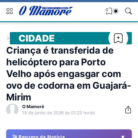
0
CIDADE
Criança é transferida de
helicóptero para Porto
Velho após engasgar com
ovo de codorna em Guajará-
Mirim
O Mamoré
18 de junho de 2026 às 01:23 horas
▼
🚀 Resumo da Notícia