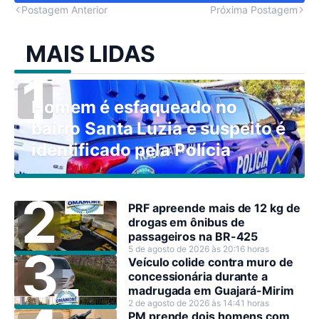
Postagem Anterior
Próxima Postagem
MAIS LIDAS
Homem é esfaqueado no
bairro Santa Luzia e suspeito é
identificado pela Polícia
PRF apreende mais de 12 kg de
drogas em ônibus de
passageiros na BR-425
5 de agosto de 2026 às 20:16 horas
Veículo colide contra muro de
concessionária durante a
madrugada em Guajará-Mirim
2 de agosto de 2026 às 14:41 horas
PM prende dois homens com