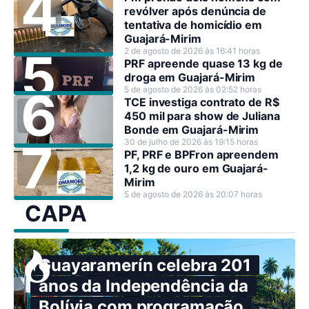
revólver após denúncia de
tentativa de homicídio em
Guajará-Mirim
2 de agosto de 2026 às 16:41 horas
PRF apreende quase 13 kg de
droga em Guajará-Mirim
5 de agosto de 2026 às 02:52 horas
TCE investiga contrato de R$
450 mil para show de Juliana
Bonde em Guajará-Mirim
30 de julho de 2026 às 19:15 horas
PF, PRF e BPFron apreendem
1,2 kg de ouro em Guajará-
Mirim
5 de agosto de 2026 às 20:07 horas
CAPA
Guayaramerín celebra 201
anos da Independência da
Bolívia com programação