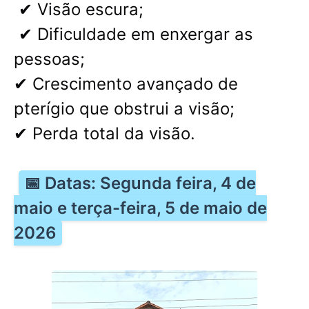
✔ Visão escura;
✔ Dificuldade em enxergar as
pessoas;
✔ Crescimento avançado de
pterígio que obstrui a visão;
✔ Perda total da visão.
📅 Datas: Segunda feira, 4 de
maio e terça-feira, 5 de maio de
2026